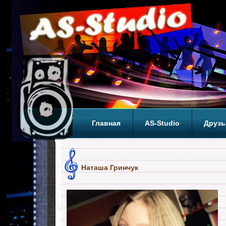
Главная
AS-Studio
Друзь
Теги
ТОП
Наташа Гринчук