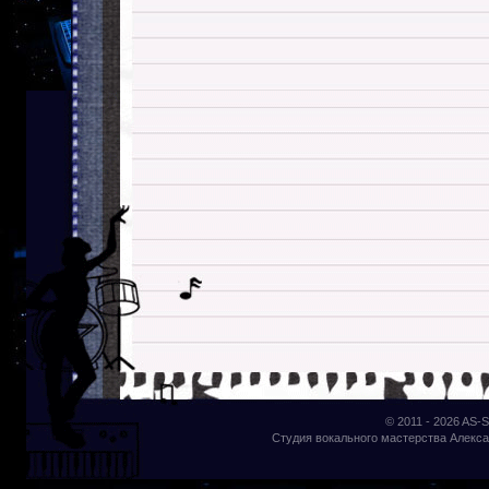
© 2011 - 2026
AS-S
Студия вокального мастерства Алекса