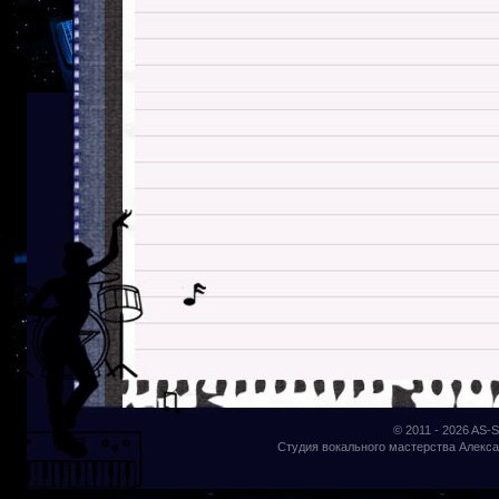
© 2011 - 2026
AS-S
Студия вокального мастерства Алекса