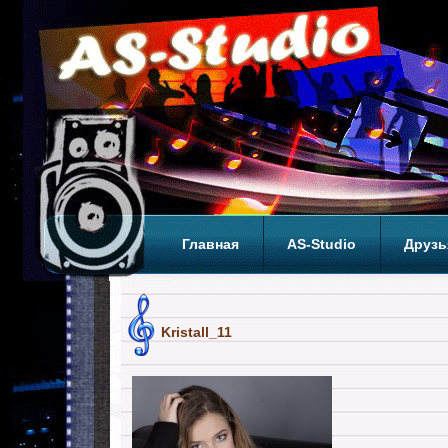
Главная
AS-Studio
Друзь
Теги
ТОП
Kristall_11