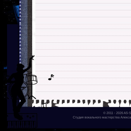
© 2011 - 2026
AS-S
Студия вокального мастерства Алекса