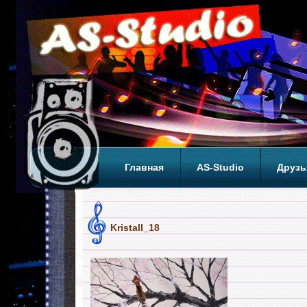
Главная
AS-Studio
Друзь
Теги
ТОП
Kristall_18