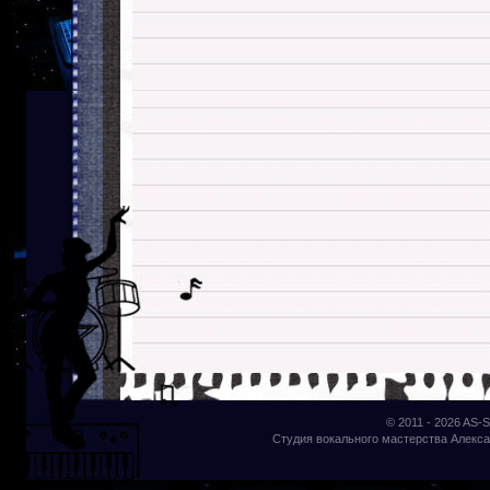
© 2011 - 2026
AS-S
Студия вокального мастерства Алекса