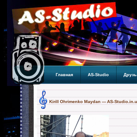
Главная
AS-Studio
Друзь
Теги
ТОП
Kirill Ohrimenko Maydan — AS-Studio.in.u