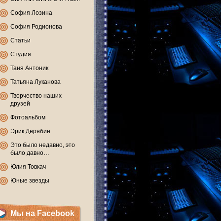
София Лозина
София Родионова
Статьи
Студия
Таня Антоник
Татьяна Луканова
Творчество наших
друзей
Фотоальбом
Эрик Дерябин
Это было недавно, это
было давно…
Юлия Товкач
Юные звезды
Мы на Facebook