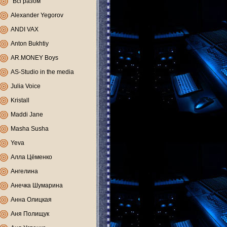
"Всі разом"
Alexander Yegorov
ANDI VAX
Anton Bukhtiy
AR.MONEY Boys
AS-Studio in the media
Julia Voice
Kristall
Maddi Jane
Masha Susha
Yeva
Алла Цёменко
Ангелина
Анечка Шумарина
Анна Олицкая
Аня Полищук