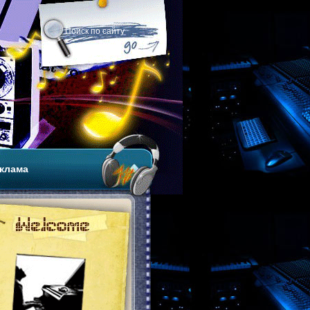
клама