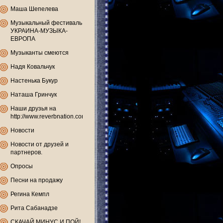
Маша Шепелева
Музыкальный фестиваль
УКРАИНА-МУЗЫКА-
ЕВРОПА
Музыканты смеются
Надя Ковальчук
Настенька Букур
Наташа Гринчук
Наши друзья на
http://www.reverbnation.com
Новости
Новости от друзей и
партнеров.
Опросы
Песни на продажу
Регина Кемпл
Рита Сабанадзе
СКАЧАЙ МИНУС И ПОЙ!