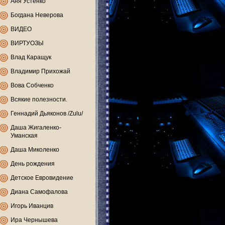
Аня Устенко
Богдана Неверова
ВИДЕО
ВИРТУОЗЫ
Влад Каращук
Владимир Прихожай
Вова Собченко
Всякие полезности.
Геннадий Дьяконов /Zulu/
Даша Жигаленко-
Уманская
Даша Миколенко
День рождения
Детское Евровидение
Диана Самофалова
Игорь Иванцив
Ира Чернышева