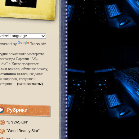
owered by
Translate
удия вокального мастерства
лександра Саранчи "AS-
udio" в Киеве предлагает
роки вокала
, обучение вокалу,
остановка голоса
, создание
анжировок, сведение и
астеринг
... (наши контакты)
Рубрики
"UNVASION"
"World Beauty Star"