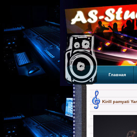
Главная
Теги
Т
Kirill pamyati 