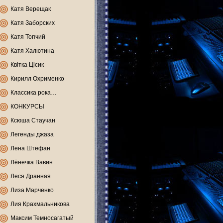
Катя Верещак
Катя Заборских
Катя Топчий
Катя Халютина
Квітка Цісик
Кирилл Охрименко
Классика рока…
КОНКУРСЫ
Ксюша Стаучан
Легенды джаза
Лена Штефан
Лёнечка Вавин
Леся Дранная
Лиза Марченко
Лия Крахмальникова
Максим Темносагатый