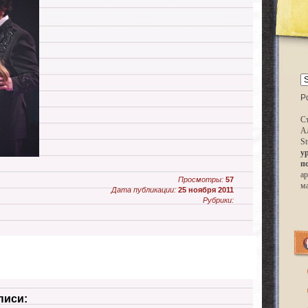
P
Ст
А
St
у
п
ар
Просмотры:
57
м
Дата публикации:
25 ноября 2011
Рубрики:
писи: