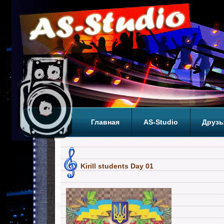
Главная
AS-Studio
Друзь
Теги
ТОП
Kirill students Day 01