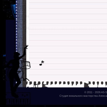
© 2011 - 2026
AS-S
Студия вокального мастерства Алекса