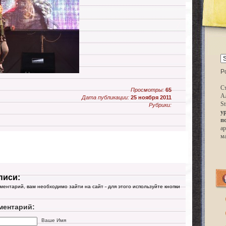
P
Ст
Просмотры:
65
А
Дата публикации:
25 ноября 2011
St
Рубрики:
у
п
ар
м
писи:
мментарий, вам необходимо зайти на сайт - для этого используйте кнопки
ментарий:
Ваше Имя