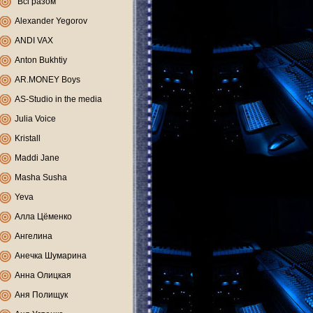
"Всі разом"
Alexander Yegorov
ANDI VAX
Anton Bukhtiy
AR.MONEY Boys
AS-Studio in the media
Julia Voice
Kristall
Maddi Jane
Masha Susha
Yeva
Алла Цёменко
Ангелина
Анечка Шумарина
Анна Олицкая
Аня Полищук