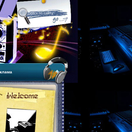
клама