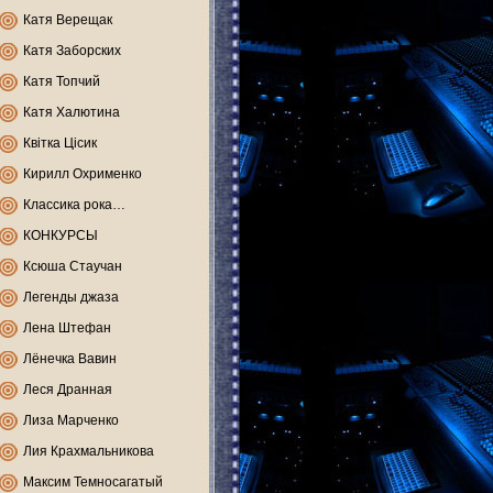
Катя Верещак
Катя Заборских
Катя Топчий
Катя Халютина
Квітка Цісик
Кирилл Охрименко
Классика рока…
КОНКУРСЫ
Ксюша Стаучан
Легенды джаза
Лена Штефан
Лёнечка Вавин
Леся Дранная
Лиза Марченко
Лия Крахмальникова
Максим Темносагатый