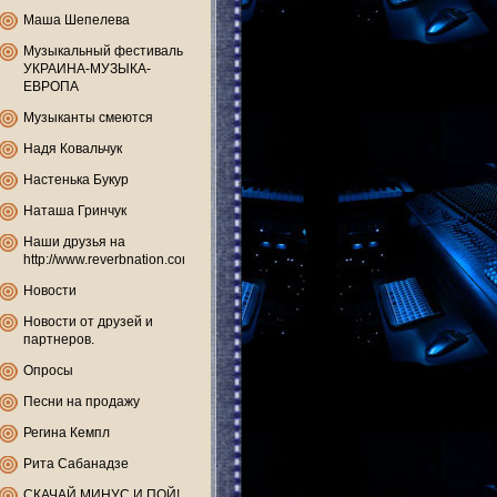
Маша Шепелева
Музыкальный фестиваль
УКРАИНА-МУЗЫКА-
ЕВРОПА
Музыканты смеются
Надя Ковальчук
Настенька Букур
Наташа Гринчук
Наши друзья на
http://www.reverbnation.com
Новости
Новости от друзей и
партнеров.
Опросы
Песни на продажу
Регина Кемпл
Рита Сабанадзе
СКАЧАЙ МИНУС И ПОЙ!