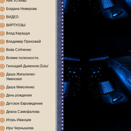
Аня Устенко
Богдана Неверова
ВИДЕО
ВИРТУОЗЫ
Влад Каращук
Владимир Прихожай
Вова Собченко
Всякие полезности.
Геннадий Дьяконов /Zulu/
Даша Жигаленко-
Уманская
Даша Миколенко
День рождения
Детское Евровидение
Диана Самофалова
Игорь Иванцив
Ира Чернышева