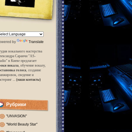
owered by
Translate
удия вокального мастерства
лександра Саранчи "AS-
udio" в Киеве предлагает
роки вокала
, обучение вокалу,
остановка голоса
, создание
анжировок, сведение и
астеринг
... (наши контакты)
Рубрики
"UNVASION"
"World Beauty Star"