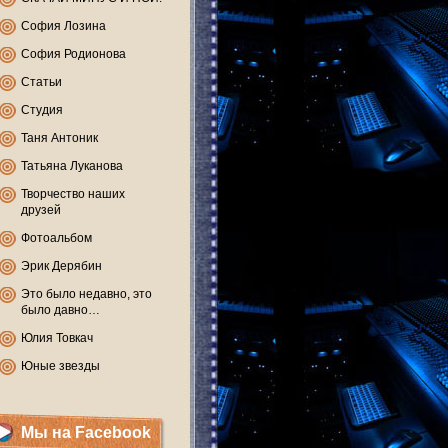
София Лозина
София Родионова
Статьи
Студия
Таня Антоник
Татьяна Луканова
Творчество наших
друзей
Фотоальбом
Эрик Дерябин
Это было недавно, это
было давно…
Юлия Товкач
Юные звезды
Мы на Facebook