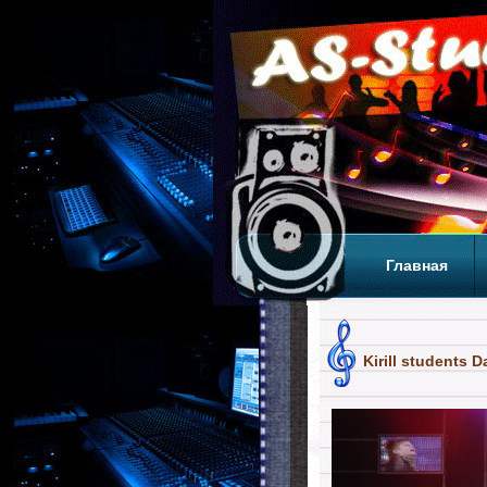
Главная
Теги
Т
Kirill students D