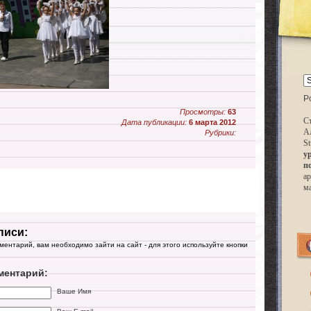
P
Просмотры:
63
Ст
Дата публикации:
6 марта 2012
А
Рубрики:
St
у
п
ар
м
писи:
мментарий, вам необходимо зайти на сайт - для этого используйте кнопки
ментарий:
Ваше Имя