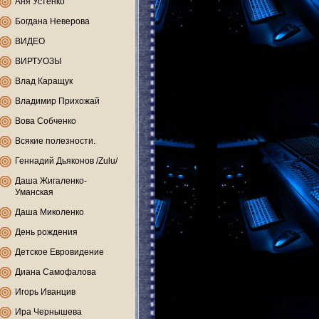
Аня Устенко
Богдана Неверова
ВИДЕО
ВИРТУОЗЫ
Влад Каращук
Владимир Прихожай
Вова Собченко
Всякие полезности.
Геннадий Дьяконов /Zulu/
Даша Жигаленко-
Уманская
Даша Миколенко
День рождения
Детское Евровидение
Диана Самофалова
Игорь Иванцив
Ира Чернышева