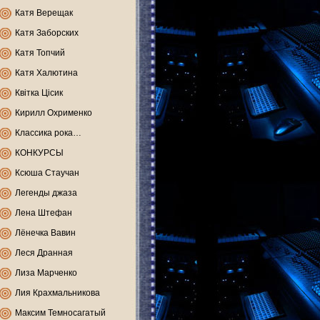
Катя Верещак
Катя Заборских
Катя Топчий
Катя Халютина
Квітка Цісик
Кирилл Охрименко
Классика рока…
КОНКУРСЫ
Ксюша Стаучан
Легенды джаза
Лена Штефан
Лёнечка Вавин
Леся Дранная
Лиза Марченко
Лия Крахмальникова
Максим Темносагатый