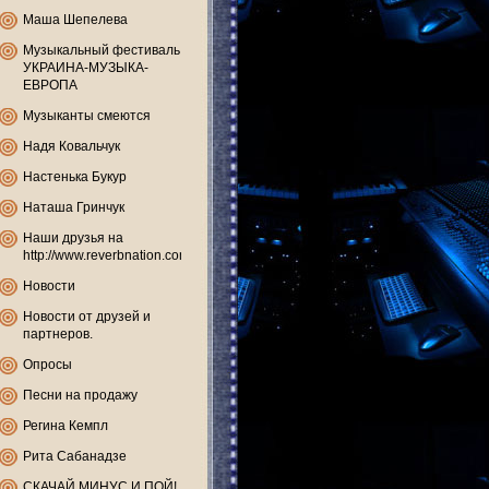
Маша Шепелева
Музыкальный фестиваль
УКРАИНА-МУЗЫКА-
ЕВРОПА
Музыканты смеются
Надя Ковальчук
Настенька Букур
Наташа Гринчук
Наши друзья на
http://www.reverbnation.com
Новости
Новости от друзей и
партнеров.
Опросы
Песни на продажу
Регина Кемпл
Рита Сабанадзе
СКАЧАЙ МИНУС И ПОЙ!