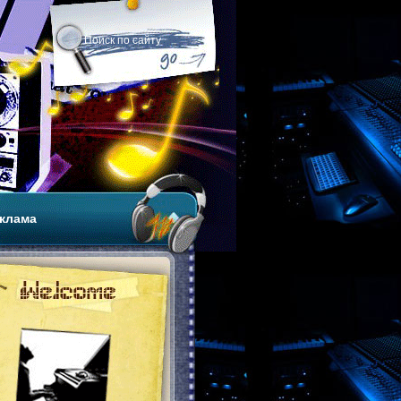
клама