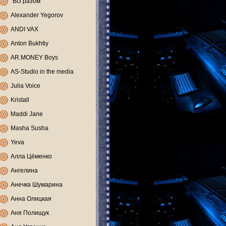
"Всі разом"
Alexander Yegorov
ANDI VAX
Anton Bukhtiy
AR.MONEY Boys
AS-Studio in the media
Julia Voice
Kristall
Maddi Jane
Masha Susha
Yeva
Алла Цёменко
Ангелина
Анечка Шумарина
Анна Олицкая
Аня Полищук