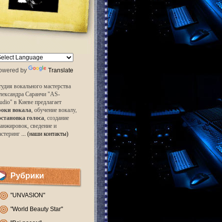
owered by
Translate
удия вокального мастерства
лександра Саранчи "AS-
udio" в Киеве предлагает
роки вокала
, обучение вокалу,
остановка голоса
, создание
анжировок, сведение и
астеринг
... (наши контакты)
Рубрики
"UNVASION"
"World Beauty Star"