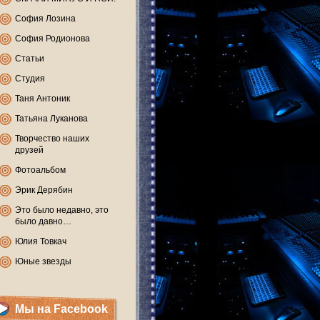
София Лозина
София Родионова
Статьи
Студия
Таня Антоник
Татьяна Луканова
Творчество наших
друзей
Фотоальбом
Эрик Дерябин
Это было недавно, это
было давно…
Юлия Товкач
Юные звезды
Мы на Facebook