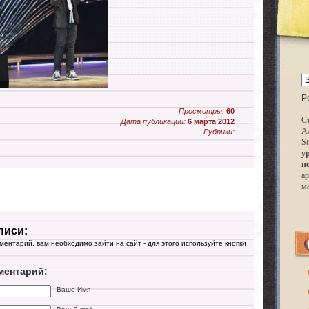
P
Просмотры:
60
Ст
Дата публикации:
6 марта 2012
А
Рубрики:
St
у
п
ар
м
писи:
мментарий, вам необходимо зайти на сайт - для этого используйте кнопки
ментарий:
Ваше Имя