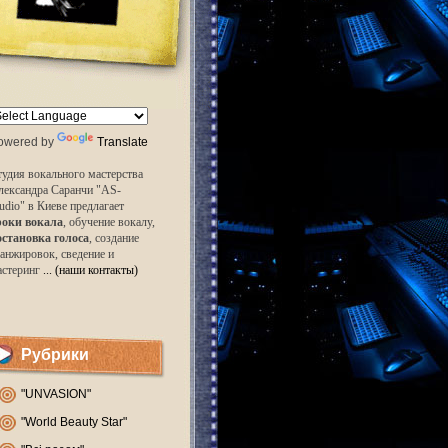
owered by
Translate
удия вокального мастерства
лександра Саранчи "AS-
udio" в Киеве предлагает
роки вокала
, обучение вокалу,
остановка голоса
, создание
анжировок, сведение и
астеринг
... (наши контакты)
Рубрики
"UNVASION"
"World Beauty Star"