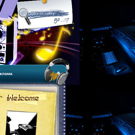
клама