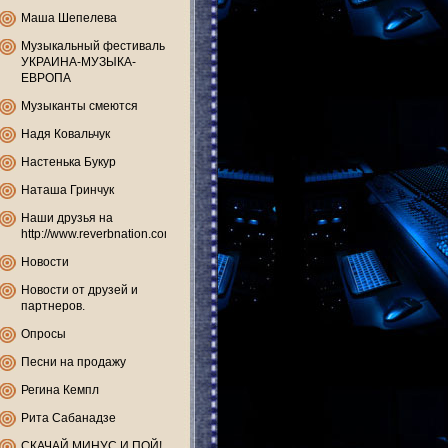
Маша Шепелева
Музыкальный фестиваль
УКРАИНА-МУЗЫКА-
ЕВРОПА
Музыканты смеются
Надя Ковальчук
Настенька Букур
Наташа Гринчук
Наши друзья на
http://www.reverbnation.com
Новости
Новости от друзей и
партнеров.
Опросы
Песни на продажу
Регина Кемпл
Рита Сабанадзе
СКАЧАЙ МИНУС И ПОЙ!