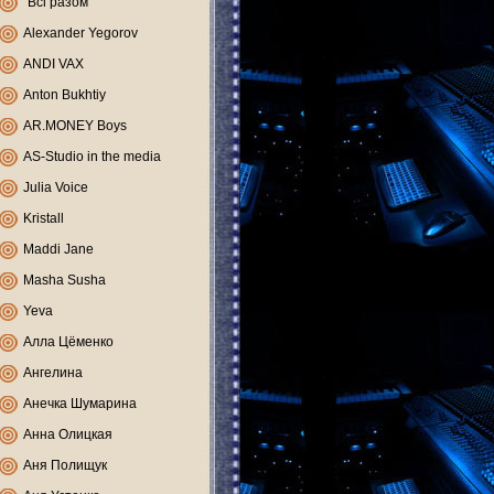
"Всі разом"
Alexander Yegorov
ANDI VAX
Anton Bukhtiy
AR.MONEY Boys
AS-Studio in the media
Julia Voice
Kristall
Maddi Jane
Masha Susha
Yeva
Алла Цёменко
Ангелина
Анечка Шумарина
Анна Олицкая
Аня Полищук