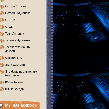
София Лозина
София Родионова
Статьи
Студия
Таня Антоник
Татьяна Луканова
Творчество наших
друзей
Фотоальбом
Эрик Дерябин
Это было недавно, это
было давно…
Юлия Товкач
Юные звезды
Мы на Facebook