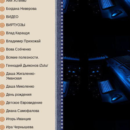
Аня Устенко
Богдана Неверова
ВИДЕО
ВИРТУОЗЫ
Влад Каращук
Владимир Прихожай
Вова Собченко
Всякие полезности.
Геннадий Дьяконов /Zulu/
Даша Жигаленко-
Уманская
Даша Миколенко
День рождения
Детское Евровидение
Диана Самофалова
Игорь Иванцив
Ира Чернышева