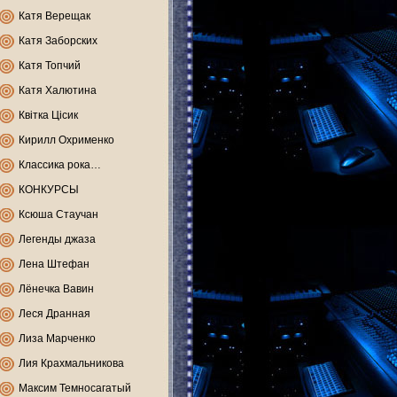
Катя Верещак
Катя Заборских
Катя Топчий
Катя Халютина
Квітка Цісик
Кирилл Охрименко
Классика рока…
КОНКУРСЫ
Ксюша Стаучан
Легенды джаза
Лена Штефан
Лёнечка Вавин
Леся Дранная
Лиза Марченко
Лия Крахмальникова
Максим Темносагатый