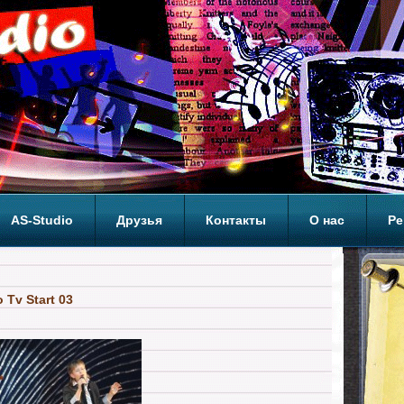
AS-Studio
Друзья
Контакты
О нас
Ре
ОП
o Tv Start 03