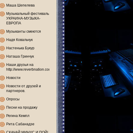
Маша Шепелева
Музыкальный фестиваль
УКРАИНА-МУЗЫКА-
ЕВРОПА
Музыканты смеются
Надя Ковальчук
Настенька Букур
Наташа Гринчук
Наши друзья на
http://www.reverbnation.com
Новости
Новости от друзей и
партнеров.
Опросы
Песни на продажу
Регина Кемпл
Рита Сабанадзе
СКАЧАЙ МИНУС И ПОЙ!