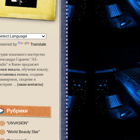
owered by
Translate
удия вокального мастерства
лександра Саранчи "AS-
udio" в Киеве предлагает
роки вокала
, обучение вокалу,
остановка голоса
, создание
анжировок, сведение и
астеринг
... (наши контакты)
Рубрики
"UNVASION"
"World Beauty Star"