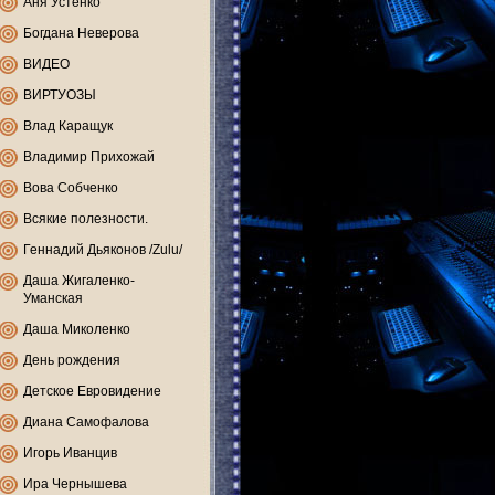
Аня Устенко
Богдана Неверова
ВИДЕО
ВИРТУОЗЫ
Влад Каращук
Владимир Прихожай
Вова Собченко
Всякие полезности.
Геннадий Дьяконов /Zulu/
Даша Жигаленко-
Уманская
Даша Миколенко
День рождения
Детское Евровидение
Диана Самофалова
Игорь Иванцив
Ира Чернышева