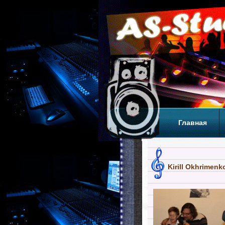
Главная
Теги
Т
Kirill Okhrimenk