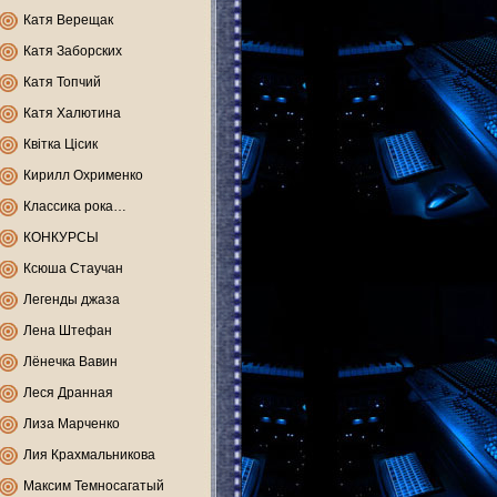
Катя Верещак
Катя Заборских
Катя Топчий
Катя Халютина
Квітка Цісик
Кирилл Охрименко
Классика рока…
КОНКУРСЫ
Ксюша Стаучан
Легенды джаза
Лена Штефан
Лёнечка Вавин
Леся Дранная
Лиза Марченко
Лия Крахмальникова
Максим Темносагатый