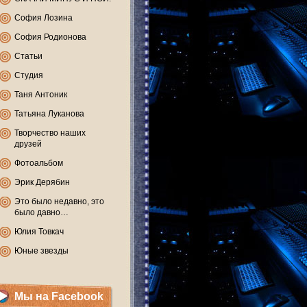
София Лозина
София Родионова
Статьи
Студия
Таня Антоник
Татьяна Луканова
Творчество наших
друзей
Фотоальбом
Эрик Дерябин
Это было недавно, это
было давно…
Юлия Товкач
Юные звезды
Мы на Facebook