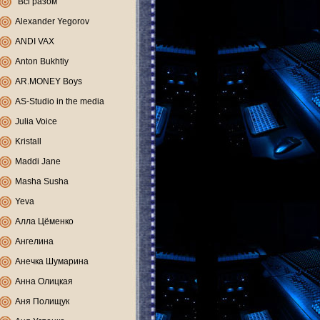
"Всі разом"
Alexander Yegorov
ANDI VAX
Anton Bukhtiy
AR.MONEY Boys
AS-Studio in the media
Julia Voice
Kristall
Maddi Jane
Masha Susha
Yeva
Алла Цёменко
Ангелина
Анечка Шумарина
Анна Олицкая
Аня Полищук