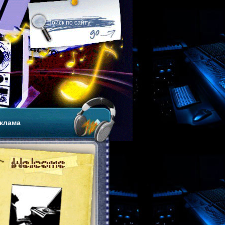
клама