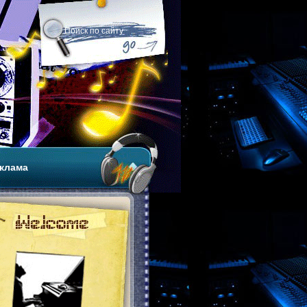
клама