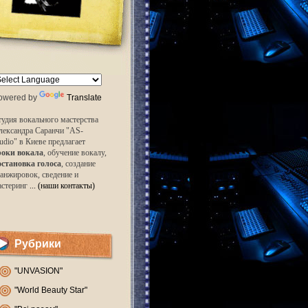
owered by
Translate
удия вокального мастерства
лександра Саранчи "AS-
udio" в Киеве предлагает
роки вокала
, обучение вокалу,
остановка голоса
, создание
анжировок, сведение и
астеринг
... (наши контакты)
Рубрики
"UNVASION"
"World Beauty Star"