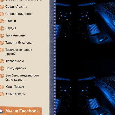
София Лозина
София Родионова
Статьи
Студия
Таня Антоник
Татьяна Луканова
Творчество наших
друзей
Фотоальбом
Эрик Дерябин
Это было недавно, это
было давно…
Юлия Товкач
Юные звезды
Мы на Facebook