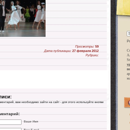
P
Просмотры:
59
Ст
Дата публикации:
27 февраля 2012
А
Рубрики:
St
у
п
ар
м
писи:
мментарий, вам необходимо зайти на сайт - для этого используйте кнопки
ментарий:
Ваше Имя
Ваш E-mail