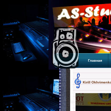
Главная
Теги
Т
Kirill Okhrimen