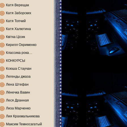
Катя Верещак
Катя Заборских
Катя Топчий
Катя Халютина
Квітка Цісик
Кирилл Охрименко
Классика рока…
КОНКУРСЫ
Ксюша Стаучан
Легенды джаза
Лена Штефан
Лёнечка Вавин
Леся Дранная
Лиза Марченко
Лия Крахмальникова
Максим Темносагатый