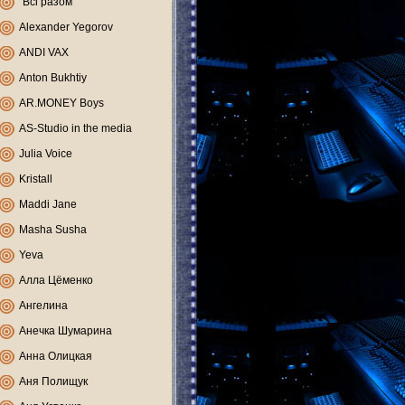
"Всі разом"
Alexander Yegorov
ANDI VAX
Anton Bukhtiy
AR.MONEY Boys
AS-Studio in the media
Julia Voice
Kristall
Maddi Jane
Masha Susha
Yeva
Алла Цёменко
Ангелина
Анечка Шумарина
Анна Олицкая
Аня Полищук