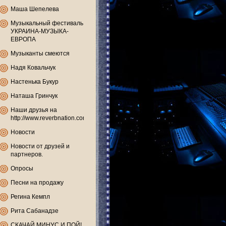
Маша Шепелева
Музыкальный фестиваль
УКРАИНА-МУЗЫКА-
ЕВРОПА
Музыканты смеются
Надя Ковальчук
Настенька Букур
Наташа Гринчук
Наши друзья на
http://www.reverbnation.com
Новости
Новости от друзей и
партнеров.
Опросы
Песни на продажу
Регина Кемпл
Рита Сабанадзе
СКАЧАЙ МИНУС И ПОЙ!