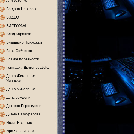
Аня Устенко
Богдана Неверова
ВИДЕО
ВИРТУОЗЫ
Влад Каращук
Владимир Прихожай
Вова Собченко
Всякие полезности.
Геннадий Дьяконов /Zulu/
Даша Жигаленко-
Уманская
Даша Миколенко
День рождения
Детское Евровидение
Диана Самофалова
Игорь Иванцив
Ира Чернышева