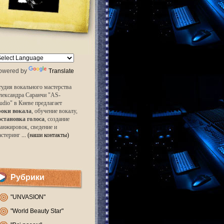
owered by
Translate
удия вокального мастерства
лександра Саранчи "AS-
udio" в Киеве предлагает
роки вокала
, обучение вокалу,
остановка голоса
, создание
анжировок, сведение и
астеринг
... (наши контакты)
Рубрики
"UNVASION"
"World Beauty Star"