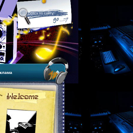
клама