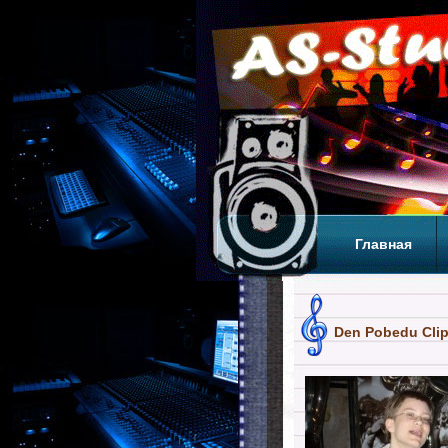
Главная
Теги
Т
Den Pobedu Clip