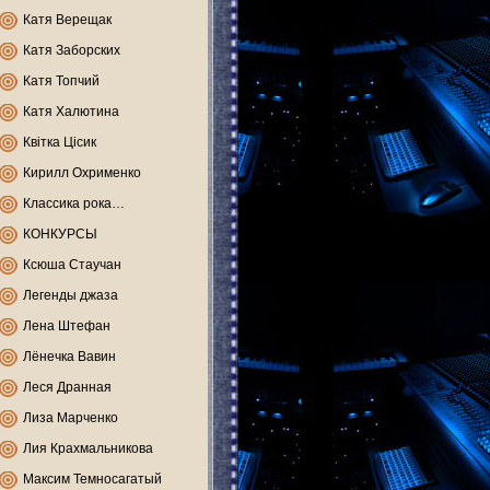
Катя Верещак
Катя Заборских
Катя Топчий
Катя Халютина
Квітка Цісик
Кирилл Охрименко
Классика рока…
КОНКУРСЫ
Ксюша Стаучан
Легенды джаза
Лена Штефан
Лёнечка Вавин
Леся Дранная
Лиза Марченко
Лия Крахмальникова
Максим Темносагатый