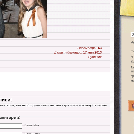
P
Просмотры:
63
Ст
Дата публикации:
17 мая 2013
А
Рубрики:
St
у
п
ар
м
писи:
мментарий, вам необходимо зайти на сайт - для этого используйте кнопки
ментарий:
Ваше Имя
Ваш E-mail