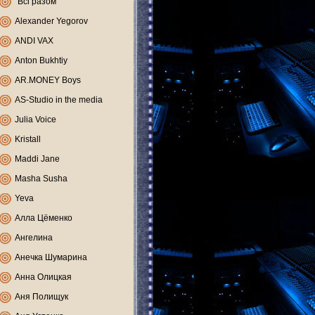
"Всі разом"
Alexander Yegorov
ANDI VAX
Anton Bukhtiy
AR.MONEY Boys
AS-Studio in the media
Julia Voice
Kristall
Maddi Jane
Masha Susha
Yeva
Алла Цёменко
Ангелина
Анечка Шумарина
Анна Олицкая
Аня Полищук