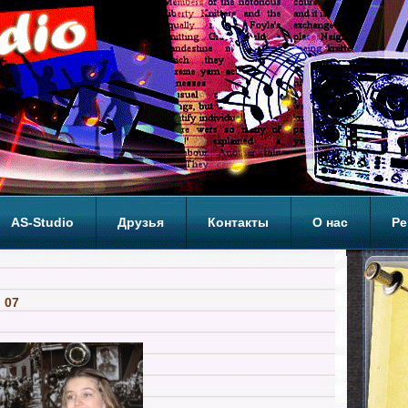
AS-Studio
Друзья
Контакты
О нас
Ре
ОП
 07