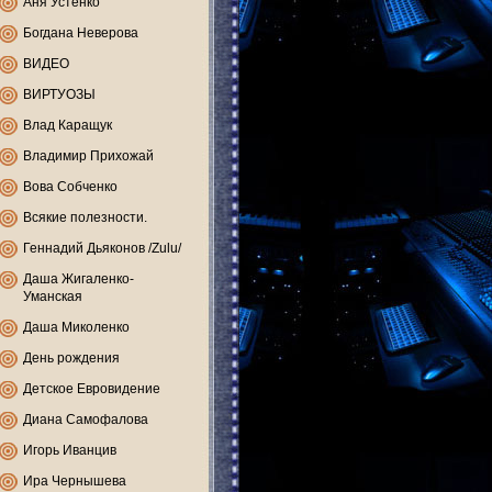
Аня Устенко
Богдана Неверова
ВИДЕО
ВИРТУОЗЫ
Влад Каращук
Владимир Прихожай
Вова Собченко
Всякие полезности.
Геннадий Дьяконов /Zulu/
Даша Жигаленко-
Уманская
Даша Миколенко
День рождения
Детское Евровидение
Диана Самофалова
Игорь Иванцив
Ира Чернышева