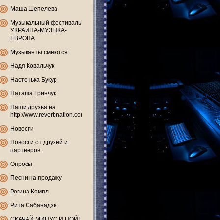
Маша Шепелева
Музыкальный фестиваль
УКРАИНА-МУЗЫКА-
ЕВРОПА
Музыканты смеются
Надя Ковальчук
Настенька Букур
Наташа Гринчук
Наши друзья на
http://www.reverbnation.com
Новости
Новости от друзей и
партнеров.
Опросы
Песни на продажу
Регина Кемпл
Рита Сабанадзе
СКАЧАЙ МИНУС И ПОЙ!