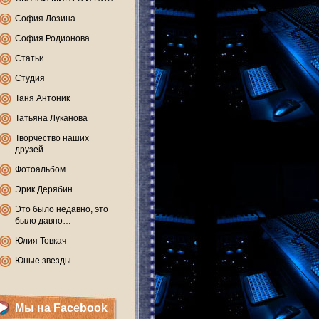
София Лозина
София Родионова
Статьи
Студия
Таня Антоник
Татьяна Луканова
Творчество наших
друзей
Фотоальбом
Эрик Дерябин
Это было недавно, это
было давно…
Юлия Товкач
Юные звезды
Мы на Facebook