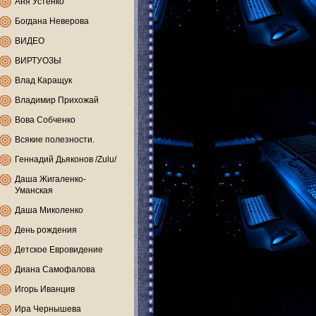
Аня Устенко
Богдана Неверова
ВИДЕО
ВИРТУОЗЫ
Влад Каращук
Владимир Прихожай
Вова Собченко
Всякие полезности.
Геннадий Дьяконов /Zulu/
Даша Жигаленко-
Уманская
Даша Миколенко
День рождения
Детское Евровидение
Диана Самофалова
Игорь Иванцив
Ира Чернышева