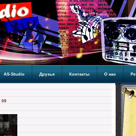
AS-Studio
Друзья
Контакты
О нас
Ре
ОП
 09