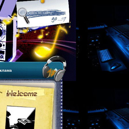
клама