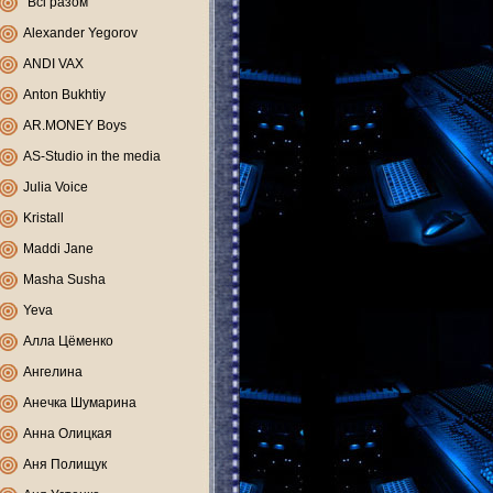
"Всі разом"
Alexander Yegorov
ANDI VAX
Anton Bukhtiy
AR.MONEY Boys
AS-Studio in the media
Julia Voice
Kristall
Maddi Jane
Masha Susha
Yeva
Алла Цёменко
Ангелина
Анечка Шумарина
Анна Олицкая
Аня Полищук