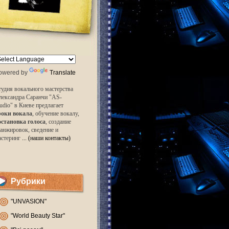
owered by
Translate
удия вокального мастерства
лександра Саранчи "AS-
udio" в Киеве предлагает
роки вокала
, обучение вокалу,
остановка голоса
, создание
анжировок, сведение и
астеринг
... (наши контакты)
Рубрики
"UNVASION"
"World Beauty Star"