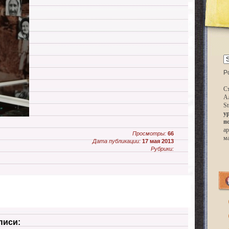
P
Ст
А
St
у
п
ар
Просмотры:
66
м
Дата публикации:
17 мая 2013
Рубрики:
писи: