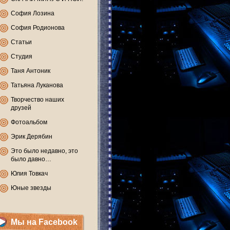
София Лозина
София Родионова
Статьи
Студия
Таня Антоник
Татьяна Луканова
Творчество наших
друзей
Фотоальбом
Эрик Дерябин
Это было недавно, это
было давно…
Юлия Товкач
Юные звезды
Мы на Facebook