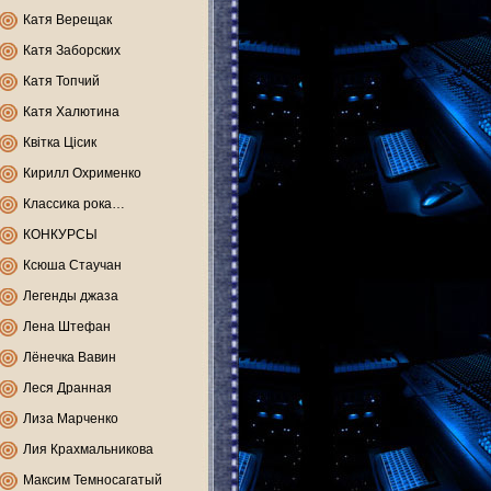
Катя Верещак
Катя Заборских
Катя Топчий
Катя Халютина
Квітка Цісик
Кирилл Охрименко
Классика рока…
КОНКУРСЫ
Ксюша Стаучан
Легенды джаза
Лена Штефан
Лёнечка Вавин
Леся Дранная
Лиза Марченко
Лия Крахмальникова
Максим Темносагатый