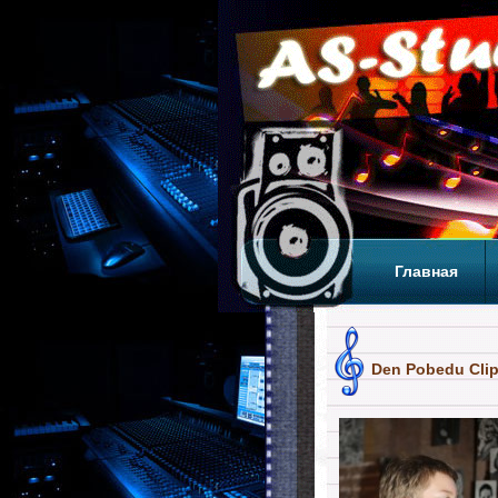
Главная
Теги
Т
Den Pobedu Clip