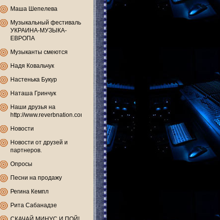
Маша Шепелева
Музыкальный фестиваль
УКРАИНА-МУЗЫКА-
ЕВРОПА
Музыканты смеются
Надя Ковальчук
Настенька Букур
Наташа Гринчук
Наши друзья на
http://www.reverbnation.com
Новости
Новости от друзей и
партнеров.
Опросы
Песни на продажу
Регина Кемпл
Рита Сабанадзе
СКАЧАЙ МИНУС И ПОЙ!