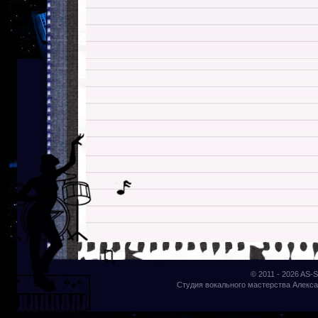
© 2011 - 2026
AS-S
Студия вокального мастерства Алекса