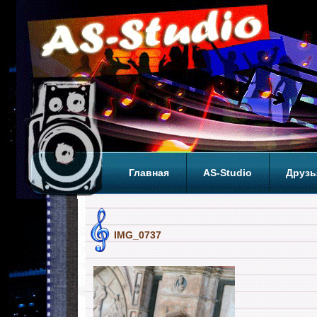
Главная
AS-Studio
Друзь
Теги
ТОП
IMG_0737