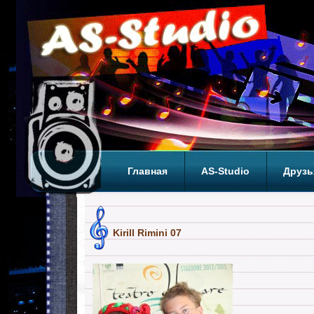
Главная
AS-Studio
Друзь
Теги
ТОП
Kirill Rimini 07