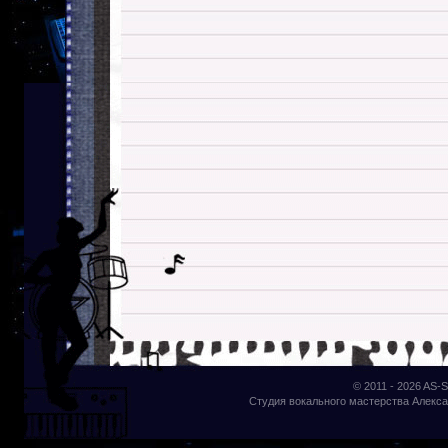
© 2011 - 2026
AS-S
Студия вокального мастерства Алекса