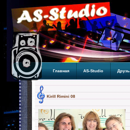
Главная
AS-Studio
Друзь
Теги
ТОП
Kirill Rimini 08