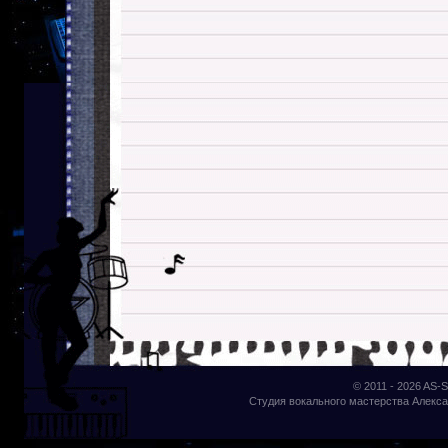
© 2011 - 2026
AS-S
Студия вокального мастерства Алекса