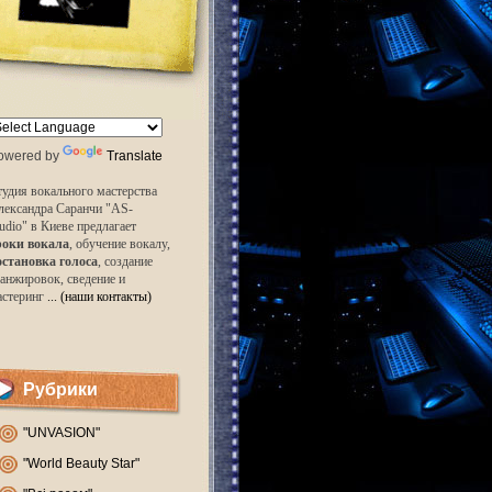
owered by
Translate
удия вокального мастерства
лександра Саранчи "AS-
udio" в Киеве предлагает
роки вокала
, обучение вокалу,
остановка голоса
, создание
анжировок, сведение и
астеринг
... (наши контакты)
Рубрики
"UNVASION"
"World Beauty Star"