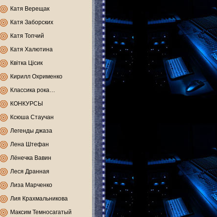
Катя Верещак
Катя Заборских
Катя Топчий
Катя Халютина
Квітка Цісик
Кирилл Охрименко
Классика рока…
КОНКУРСЫ
Ксюша Стаучан
Легенды джаза
Лена Штефан
Лёнечка Вавин
Леся Дранная
Лиза Марченко
Лия Крахмальникова
Максим Темносагатый