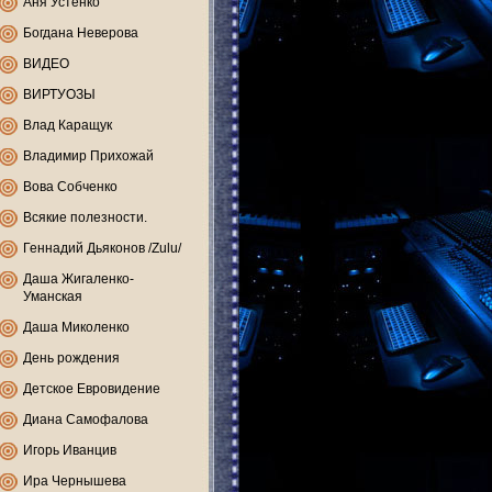
Аня Устенко
Богдана Неверова
ВИДЕО
ВИРТУОЗЫ
Влад Каращук
Владимир Прихожай
Вова Собченко
Всякие полезности.
Геннадий Дьяконов /Zulu/
Даша Жигаленко-
Уманская
Даша Миколенко
День рождения
Детское Евровидение
Диана Самофалова
Игорь Иванцив
Ира Чернышева