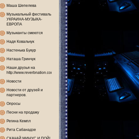
Маша Шепелева
Музыкальный фестиваль
УКРАИНА-МУЗЫКА-
ЕВРОПА
Музыканты смеются
Надя Ковальчук
Настенька Букур
Наташа Гринчук
Наши друзья на
http://www.reverbnation.com
Новости
Новости от друзей и
партнеров.
Опросы
Песни на продажу
Регина Кемпл
Рита Сабанадзе
СКАЧАЙ МИНУС И ПОЙ!