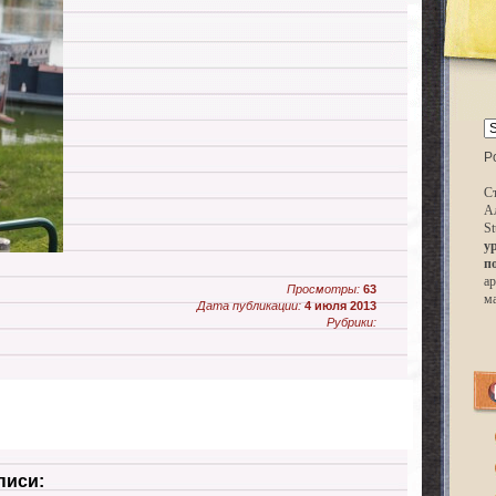
P
Ст
А
St
у
п
ар
Просмотры:
63
м
Дата публикации:
4 июля 2013
Рубрики:
писи: