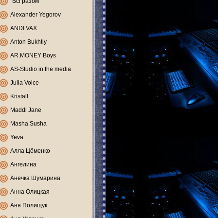
"Всі разом"
Alexander Yegorov
ANDI VAX
Anton Bukhtiy
AR.MONEY Boys
AS-Studio in the media
Julia Voice
Kristall
Maddi Jane
Masha Susha
Yeva
Алла Цёменко
Ангелина
Анечка Шумарина
Анна Олицкая
Аня Полищук