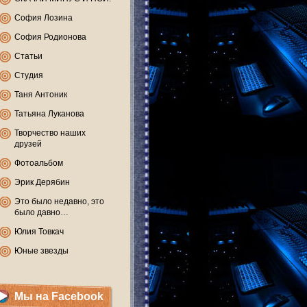
София Лозина
София Родионова
Статьи
Студия
Таня Антоник
Татьяна Луканова
Творчество наших
друзей
Фотоальбом
Эрик Дерябин
Это было недавно, это
было давно…
Юлия Товкач
Юные звезды
Мы на Facebook