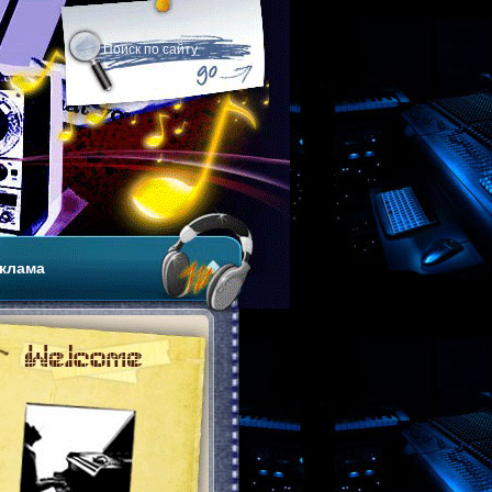
клама