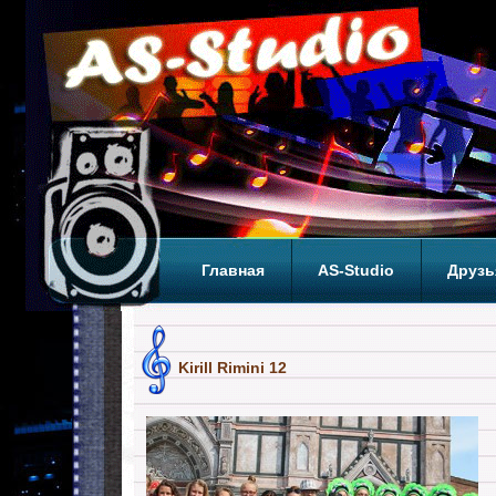
Главная
AS-Studio
Друзь
Теги
ТОП
Kirill Rimini 12