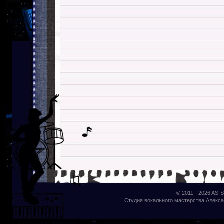
© 2011 - 2026
AS-S
Студия вокального мастерства Алекса