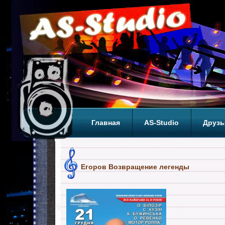
Главная
AS-Studio
Друзь
Теги
ТОП
Егоров Возвращение легенды