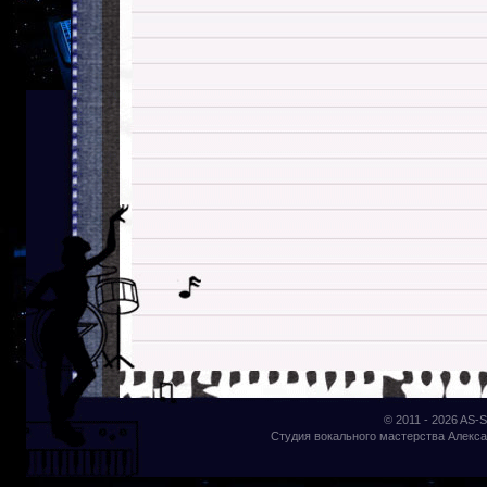
© 2011 - 2026
AS-S
Студия вокального мастерства Алекса