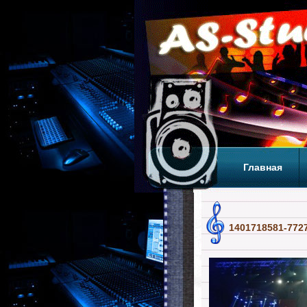
Главная
Теги
Т
1401718581-772