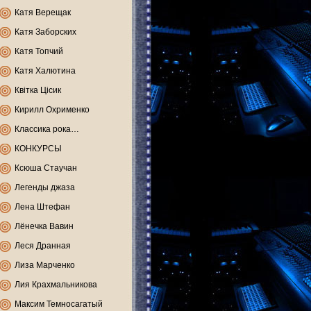
Катя Верещак
Катя Заборских
Катя Топчий
Катя Халютина
Квітка Цісик
Кирилл Охрименко
Классика рока…
КОНКУРСЫ
Ксюша Стаучан
Легенды джаза
Лена Штефан
Лёнечка Вавин
Леся Дранная
Лиза Марченко
Лия Крахмальникова
Максим Темносагатый