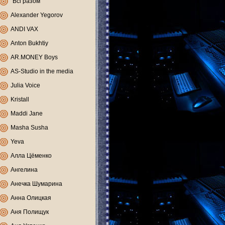
"Всі разом"
Alexander Yegorov
ANDI VAX
Anton Bukhtiy
AR.MONEY Boys
AS-Studio in the media
Julia Voice
Kristall
Maddi Jane
Masha Susha
Yeva
Алла Цёменко
Ангелина
Анечка Шумарина
Анна Олицкая
Аня Полищук