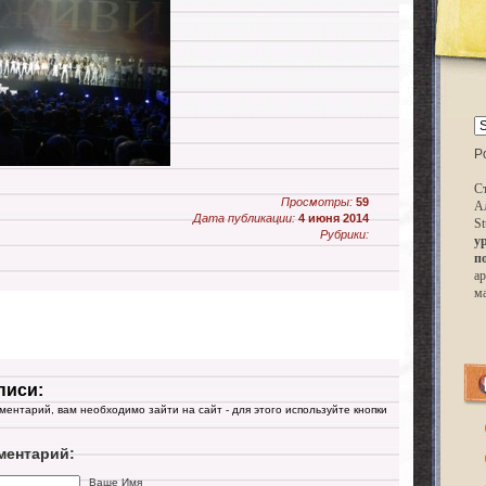
P
Ст
Просмотры:
59
А
Дата публикации:
4 июня 2014
St
Рубрики:
у
п
ар
м
писи:
мментарий, вам необходимо зайти на сайт - для этого используйте кнопки
ментарий:
Ваше Имя