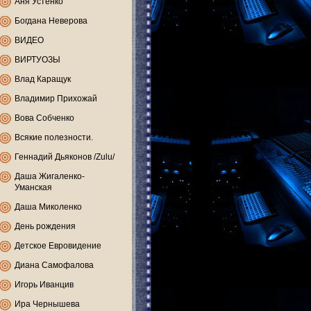
Аня Устенко
Богдана Неверова
ВИДЕО
ВИРТУОЗЫ
Влад Каращук
Владимир Прихожай
Вова Собченко
Всякие полезности.
Геннадий Дьяконов /Zulu/
Даша Жигаленко-
Уманская
Даша Миколенко
День рождения
Детское Евровидение
Диана Самофалова
Игорь Иванцив
Ира Чернышева