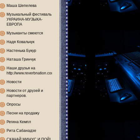
Маша Шепелева
Музыкальный фестиваль
УКРАИНА-МУЗЫКА-
ЕВРОПА
Музыканты смеются
Надя Ковальчук
Настенька Букур
Наташа Гринчук
Наши друзья на
http://www.reverbnation.com
Новости
Новости от друзей и
партнеров.
Опросы
Песни на продажу
Регина Кемпл
Рита Сабанадзе
СКАЧАЙ МИНУС И ПОЙ!