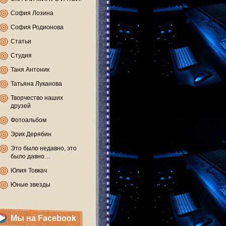
София Лозина
София Родионова
Статьи
Студия
Таня Антоник
Татьяна Луканова
Творчество наших
друзей
Фотоальбом
Эрик Дерябин
Это было недавно, это
было давно…
Юлия Товкач
Юные звезды
Мы на Facebook