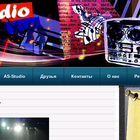
AS-Studio
Друзья
Контакты
О нас
Ре
ОП
7