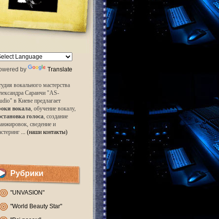
owered by
Translate
удия вокального мастерства
лександра Саранчи "AS-
udio" в Киеве предлагает
роки вокала
, обучение вокалу,
остановка голоса
, создание
анжировок, сведение и
астеринг
... (наши контакты)
Рубрики
"UNVASION"
"World Beauty Star"