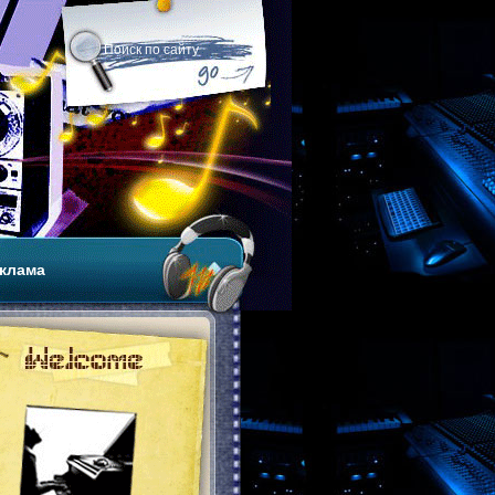
клама