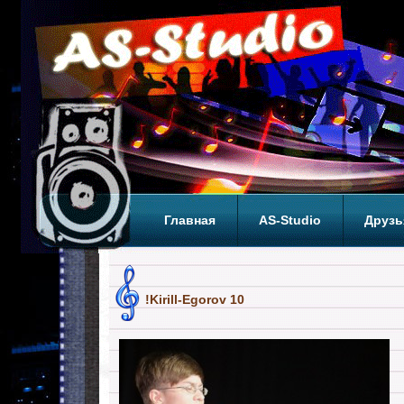
Главная
AS-Studio
Друзь
Теги
ТОП
!Kirill-Egorov 10