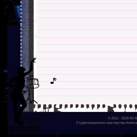
© 2011 - 2026
AS-S
Студия вокального мастерства Алекса