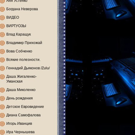
Аня Устенко
Богдана Неверова
ВИДЕО
ВИРТУОЗЫ
Влад Каращук
Владимир Прихожай
Вова Собченко
Всякие полезности.
Геннадий Дьяконов /Zulu/
Даша Жигаленко-
Уманская
Даша Миколенко
День рождения
Детское Евровидение
Диана Самофалова
Игорь Иванцив
Ира Чернышева