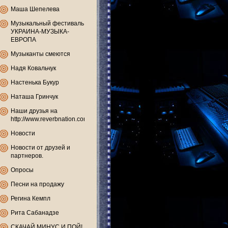
Маша Шепелева
Музыкальный фестиваль
УКРАИНА-МУЗЫКА-
ЕВРОПА
Музыканты смеются
Надя Ковальчук
Настенька Букур
Наташа Гринчук
Наши друзья на
http://www.reverbnation.com
Новости
Новости от друзей и
партнеров.
Опросы
Песни на продажу
Регина Кемпл
Рита Сабанадзе
СКАЧАЙ МИНУС И ПОЙ!