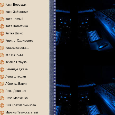
Катя Верещак
Катя Заборских
Катя Топчий
Катя Халютина
Квітка Цісик
Кирилл Охрименко
Классика рока…
КОНКУРСЫ
Ксюша Стаучан
Легенды джаза
Лена Штефан
Лёнечка Вавин
Леся Дранная
Лиза Марченко
Лия Крахмальникова
Максим Темносагатый