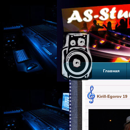
Главная
Теги
Т
Kirill-Egorov 19