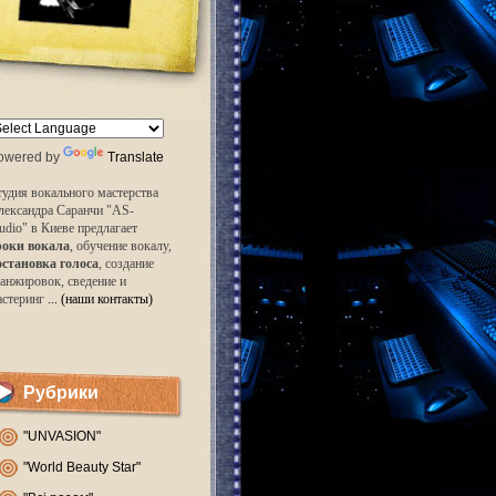
owered by
Translate
удия вокального мастерства
лександра Саранчи "AS-
udio" в Киеве предлагает
роки вокала
, обучение вокалу,
остановка голоса
, создание
анжировок, сведение и
астеринг
... (наши контакты)
Рубрики
"UNVASION"
"World Beauty Star"