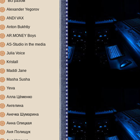
"Всі разом"
Alexander Yegorov
ANDI VAX
Anton Bukhtiy
AR.MONEY Boys
AS-Studio in the media
Julia Voice
Kristall
Maddi Jane
Masha Susha
Yeva
Алла Цёменко
Ангелина
Анечка Шумарина
Анна Олицкая
Аня Полищук