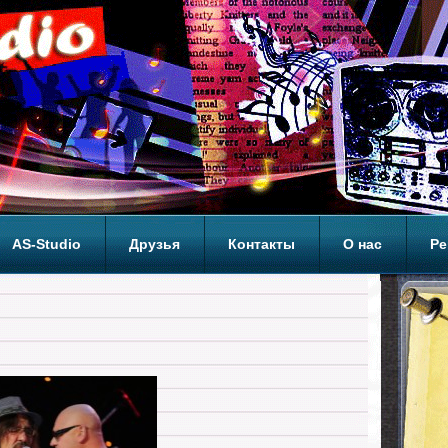
AS-Studio
Друзья
Контакты
О нас
Ре
ОП