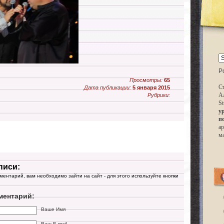
P
Просмотры:
65
Ст
Дата публикации:
5 января 2015
А
Рубрики:
St
у
п
ар
м
писи:
мментарий, вам необходимо зайти на сайт - для этого используйте кнопки
ментарий:
Ваше Имя
Ваш E-mail