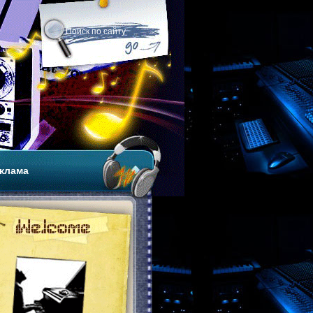
клама