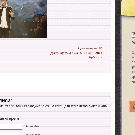
P
Просмотры:
64
Ст
Дата публикации:
5 января 2015
А
Рубрики:
St
у
п
ар
м
писи:
мментарий, вам необходимо зайти на сайт - для этого используйте кнопки
ментарий:
Ваше Имя
Ваш E-mail