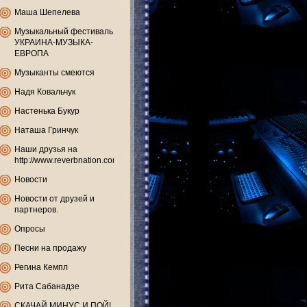
Маша Шепелева
Музыкальный фестиваль
УКРАИНА-МУЗЫКА-
ЕВРОПА
Музыканты смеются
Надя Ковальчук
Настенька Букур
Наташа Гринчук
Наши друзья на
http://www.reverbnation.com
Новости
Новости от друзей и
партнеров.
Опросы
Песни на продажу
Регина Кемпл
Рита Сабанадзе
СКАЧАЙ МИНУС И ПОЙ!