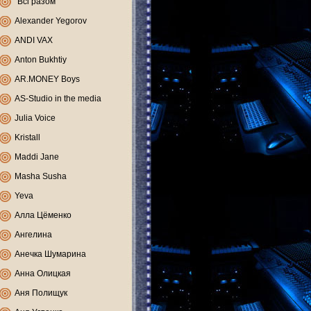
"Всі разом"
Alexander Yegorov
ANDI VAX
Anton Bukhtiy
AR.MONEY Boys
AS-Studio in the media
Julia Voice
Kristall
Maddi Jane
Masha Susha
Yeva
Алла Цёменко
Ангелина
Анечка Шумарина
Анна Олицкая
Аня Полищук