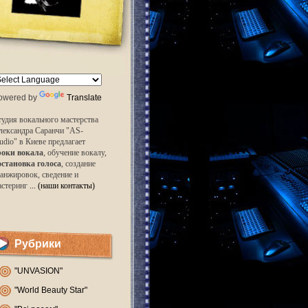
owered by
Translate
удия вокального мастерства
лександра Саранчи "AS-
udio" в Киеве предлагает
роки вокала
, обучение вокалу,
остановка голоса
, создание
анжировок, сведение и
астеринг
... (наши контакты)
Рубрики
"UNVASION"
"World Beauty Star"