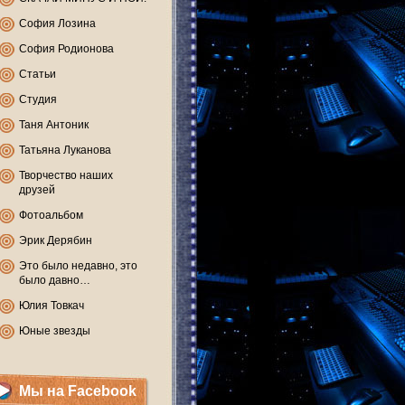
София Лозина
София Родионова
Статьи
Студия
Таня Антоник
Татьяна Луканова
Творчество наших
друзей
Фотоальбом
Эрик Дерябин
Это было недавно, это
было давно…
Юлия Товкач
Юные звезды
Мы на Facebook