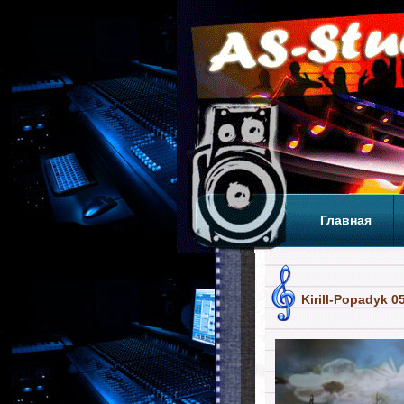
Главная
Теги
Т
Kirill-Popadyk 0