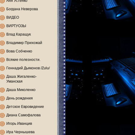
Аня Устенко
Богдана Неверова
ВИДЕО
ВИРТУОЗЫ
Влад Каращук
Владимир Прихожай
Вова Собченко
Всякие полезности.
Геннадий Дьяконов /Zulu/
Даша Жигаленко-
Уманская
Даша Миколенко
День рождения
Детское Евровидение
Диана Самофалова
Игорь Иванцив
Ира Чернышева