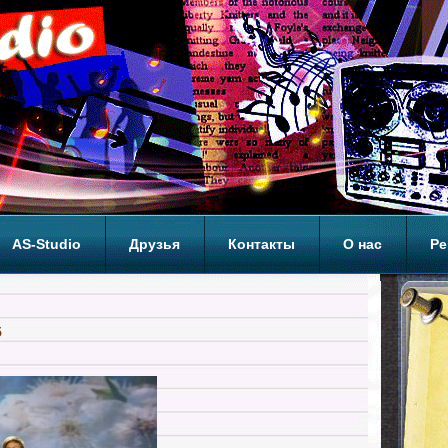
AS-Studio
Друзья
Контакты
О нас
Ре
ОП
5