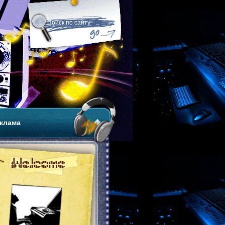
клама