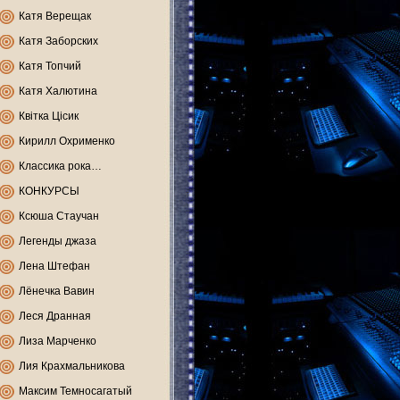
Катя Верещак
Катя Заборских
Катя Топчий
Катя Халютина
Квітка Цісик
Кирилл Охрименко
Классика рока…
КОНКУРСЫ
Ксюша Стаучан
Легенды джаза
Лена Штефан
Лёнечка Вавин
Леся Дранная
Лиза Марченко
Лия Крахмальникова
Максим Темносагатый