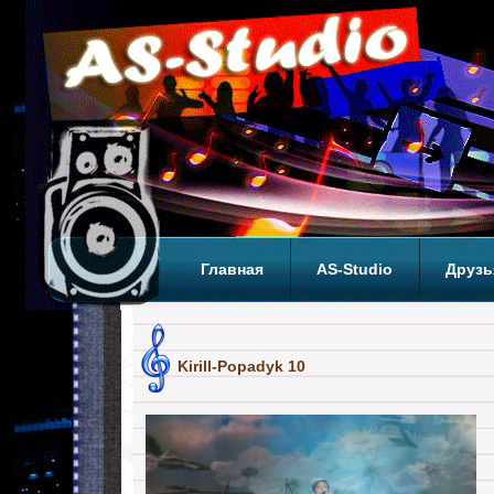
Главная
AS-Studio
Друзь
Теги
ТОП
Kirill-Popadyk 10