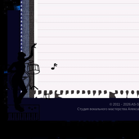
© 2011 - 2026
AS-S
Студия вокального мастерства Алекса