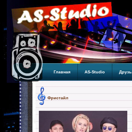
Главная
AS-Studio
Друзь
Теги
ТОП
Фристайл