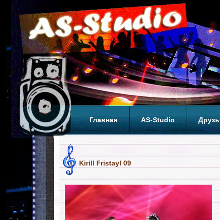
Главная
AS-Studio
Друзь
Теги
ТОП
Kirill Fristayl 09