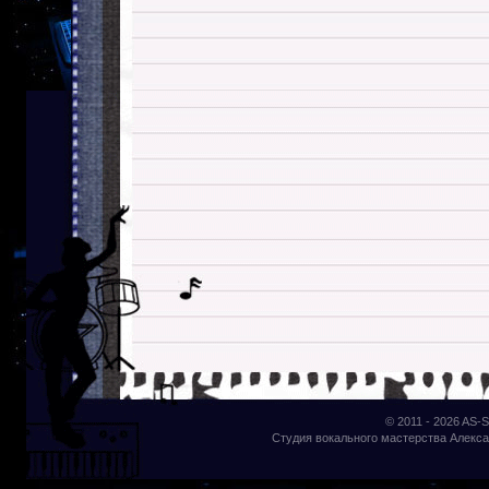
© 2011 - 2026
AS-S
Студия вокального мастерства Алекса