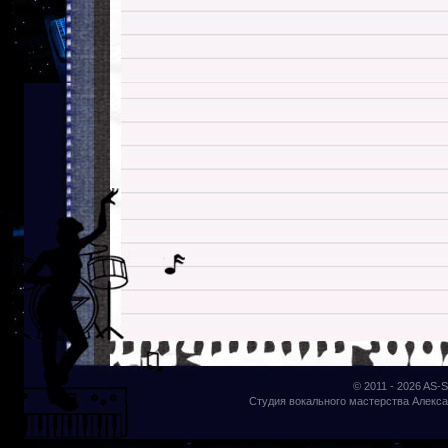
© 2011 - 2026
AS-S
Студия вокального мастерства Алекса