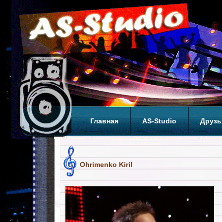
Главная
AS-Studio
Друзь
Теги
ТОП
Ohrimenko Kiril