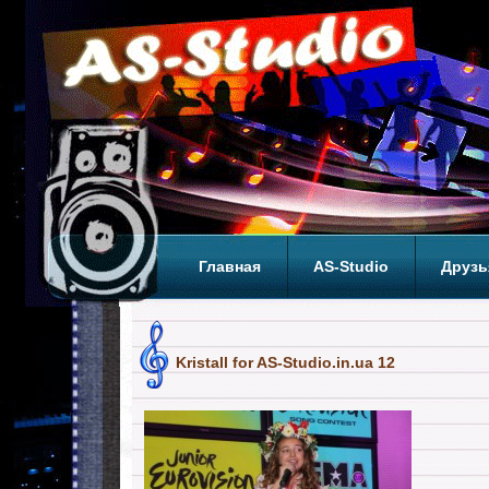
Главная
AS-Studio
Друзь
Теги
ТОП
Kristall for AS-Studio.in.ua 12