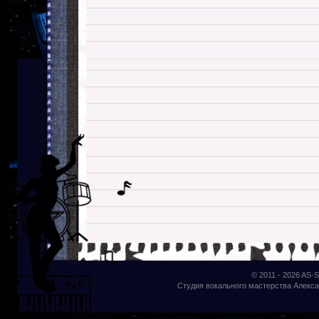
© 2011 - 2026
AS-S
Студия вокального мастерства Алекса