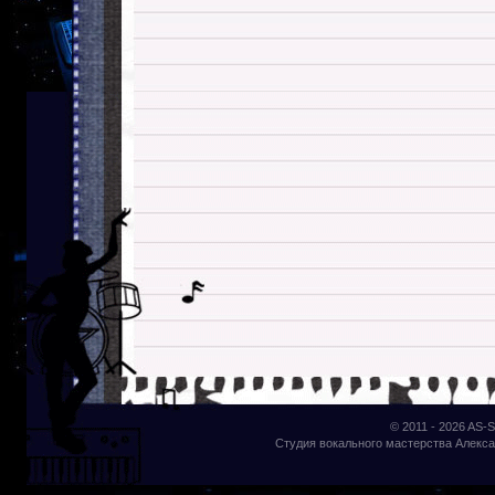
© 2011 - 2026
AS-S
Студия вокального мастерства Алекса