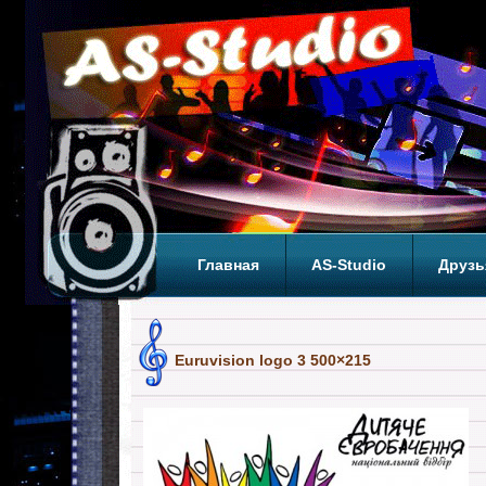
Главная
AS-Studio
Друзь
Теги
ТОП
Euruvision logo 3 500×215