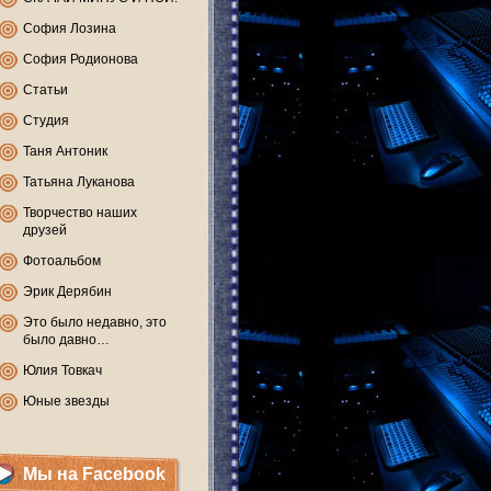
София Лозина
София Родионова
Статьи
Студия
Таня Антоник
Татьяна Луканова
Творчество наших
друзей
Фотоальбом
Эрик Дерябин
Это было недавно, это
было давно…
Юлия Товкач
Юные звезды
Мы на Facebook