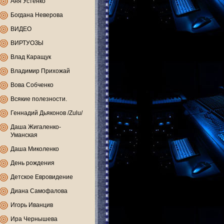
Аня Устенко
Богдана Неверова
ВИДЕО
ВИРТУОЗЫ
Влад Каращук
Владимир Прихожай
Вова Собченко
Всякие полезности.
Геннадий Дьяконов /Zulu/
Даша Жигаленко-
Уманская
Даша Миколенко
День рождения
Детское Евровидение
Диана Самофалова
Игорь Иванцив
Ира Чернышева