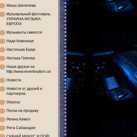
Маша Шепелева
Музыкальный фестиваль
УКРАИНА-МУЗЫКА-
ЕВРОПА
Музыканты смеются
Надя Ковальчук
Настенька Букур
Наташа Гринчук
Наши друзья на
http://www.reverbnation.com
Новости
Новости от друзей и
партнеров.
Опросы
Песни на продажу
Регина Кемпл
Рита Сабанадзе
СКАЧАЙ МИНУС И ПОЙ!