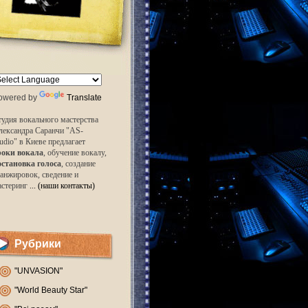
owered by
Translate
удия вокального мастерства
лександра Саранчи "AS-
udio" в Киеве предлагает
роки вокала
, обучение вокалу,
остановка голоса
, создание
анжировок, сведение и
астеринг
... (наши контакты)
Рубрики
"UNVASION"
"World Beauty Star"