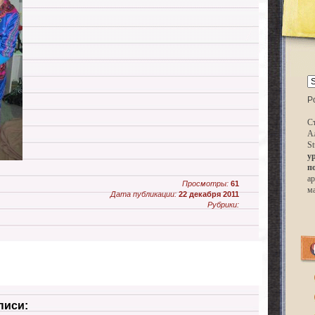
P
Ст
А
St
у
п
ар
Просмотры:
61
м
Дата публикации:
22 декабря 2011
Рубрики:
писи: