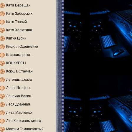
Катя Верещак
Катя Заборских
Катя Топчий
Катя Халютина
Квітка Цісик
Кирилл Охрименко
Классика рока…
КОНКУРСЫ
Ксюша Стаучан
Легенды джаза
Лена Штефан
Лёнечка Вавин
Леся Дранная
Лиза Марченко
Лия Крахмальникова
Максим Темносагатый