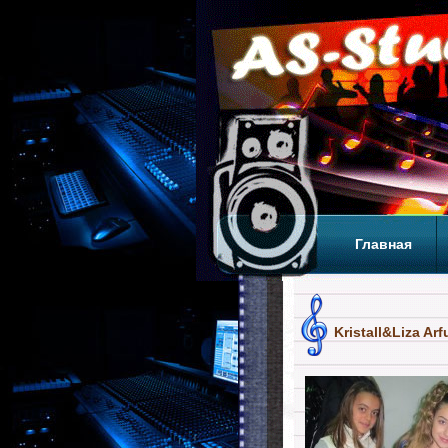
Главная
Теги
Т
Kristall&Liza Ar