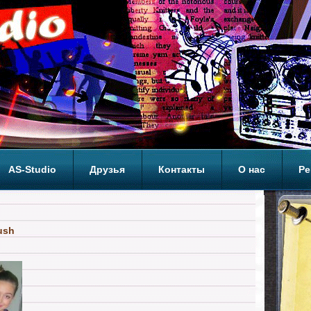
AS-Studio
Друзья
Контакты
О нас
Ре
ОП
fush