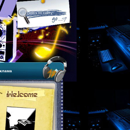
клама