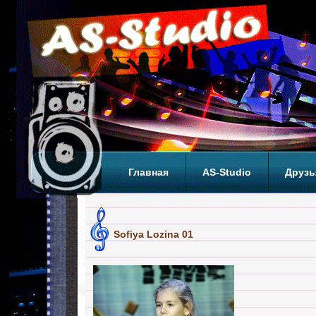
Главная
AS-Studio
Друзь
Теги
ТОП
Sofiya Lozina 01