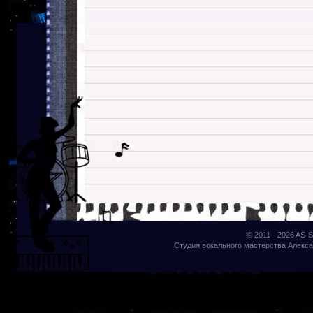
© 2011 - 2026
AS-S
Студия вокального мастерства Алекса