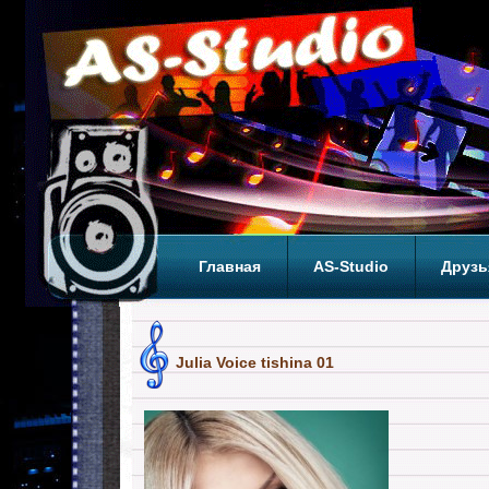
Главная
AS-Studio
Друзь
Теги
ТОП
Julia Voice tishina 01