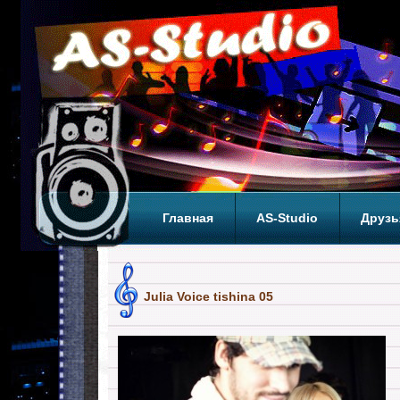
Главная
AS-Studio
Друзь
Теги
ТОП
Julia Voice tishina 05