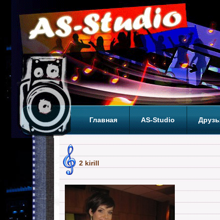
Главная
AS-Studio
Друзь
Теги
ТОП
2 kirill