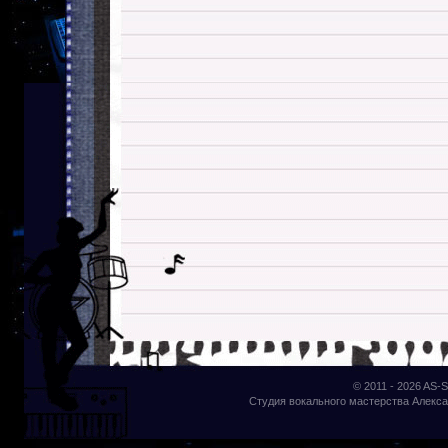
© 2011 - 2026
AS-S
Студия вокального мастерства Алекса