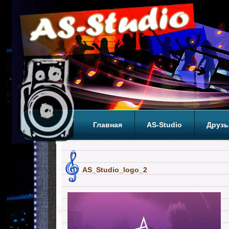
Главная
AS-Studio
Друзь
Теги
ТОП
AS_Studio_logo_2