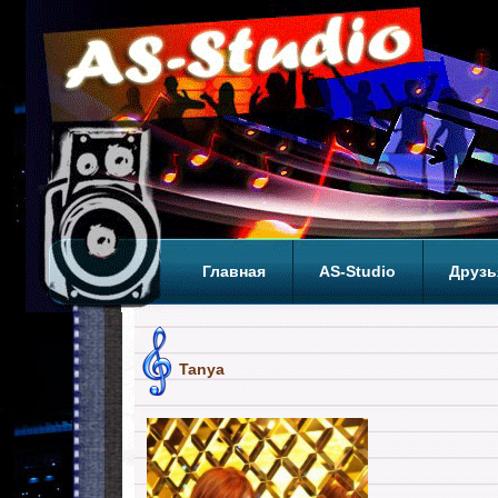
Главная
AS-Studio
Друзь
Теги
ТОП
Tanya