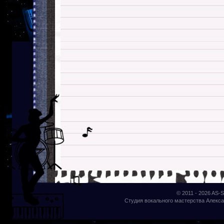
© 2011 - 2026
AS-S
Студия вокального мастерства Алекса