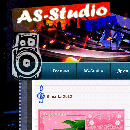
Главная
AS-Studio
Друзь
Теги
ТОП
8-marta-2012