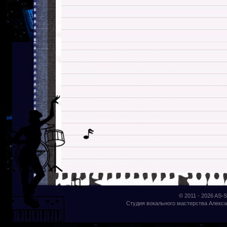
© 2011 - 2026
AS-S
Студия вокального мастерства Алекса