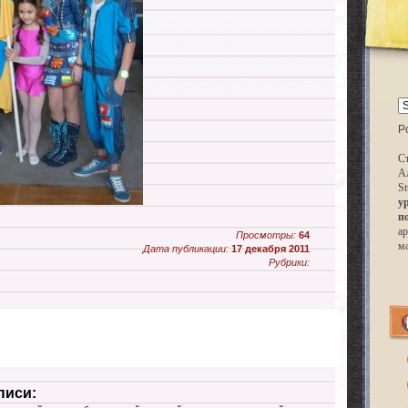
P
Ст
А
St
у
п
ар
Просмотры:
64
м
Дата публикации:
17 декабря 2011
Рубрики:
писи: