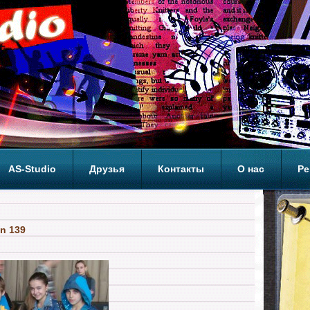
AS-Studio
Друзья
Контакты
О нас
Ре
ОП
an 139