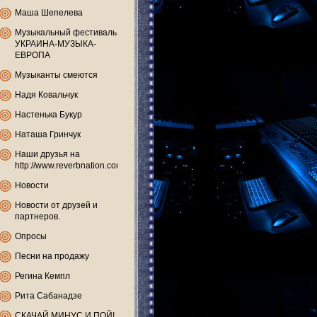
Маша Шепелева
Музыкальный фестиваль
УКРАИНА-МУЗЫКА-
ЕВРОПА
Музыканты смеются
Надя Ковальчук
Настенька Букур
Наташа Гринчук
Наши друзья на
http://www.reverbnation.com
Новости
Новости от друзей и
партнеров.
Опросы
Песни на продажу
Регина Кемпл
Рита Сабанадзе
СКАЧАЙ МИНУС И ПОЙ!