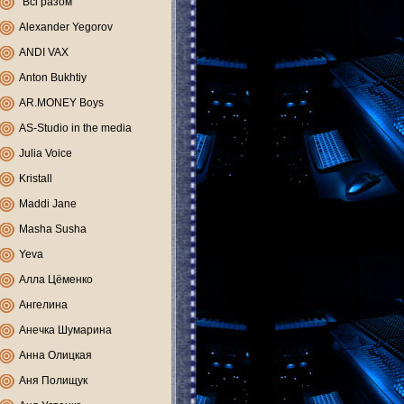
"Всі разом"
Alexander Yegorov
ANDI VAX
Anton Bukhtiy
AR.MONEY Boys
AS-Studio in the media
Julia Voice
Kristall
Maddi Jane
Masha Susha
Yeva
Алла Цёменко
Ангелина
Анечка Шумарина
Анна Олицкая
Аня Полищук