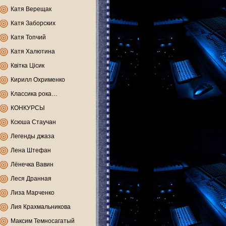
Катя Верещак
Катя Заборских
Катя Топчий
Катя Халютина
Квітка Цісик
Кирилл Охрименко
Классика рока…
КОНКУРСЫ
Ксюша Стаучан
Легенды джаза
Лена Штефан
Лёнечка Вавин
Леся Дранная
Лиза Марченко
Лия Крахмальникова
Максим Темносагатый