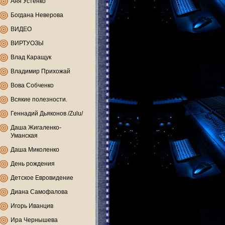
Аня Устенко
Богдана Неверова
ВИДЕО
ВИРТУОЗЫ
Влад Каращук
Владимир Прихожай
Вова Собченко
Всякие полезности.
Геннадий Дьяконов /Zulu/
Даша Жигаленко-
Уманская
Даша Миколенко
День рождения
Детское Евровидение
Диана Самофалова
Игорь Иванцив
Ира Чернышева