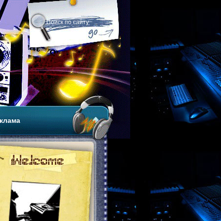
клама