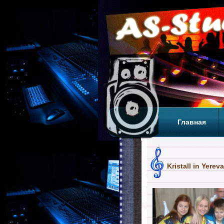
Главная
Теги
Т
Kristall in Yerev