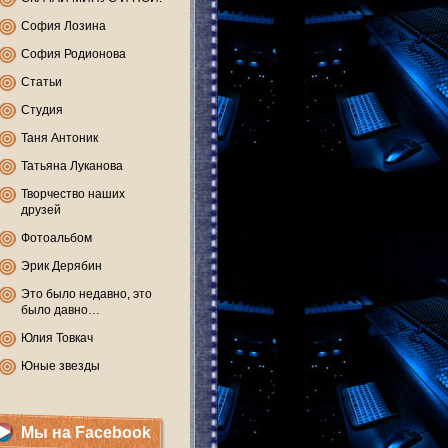
София Лозина
София Родионова
Статьи
Студия
Таня Антоник
Татьяна Луканова
Творчество наших
друзей
Фотоальбом
Эрик Дерябин
Это было недавно, это
было давно…
Юлия Товкач
Юные звезды
Мы на Facebook