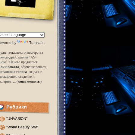
owered by
Translate
удия вокального мастерства
лександра Саранчи "AS-
udio" в Киеве предлагает
роки вокала
, обучение вокалу,
остановка голоса
, создание
анжировок, сведение и
астеринг
... (наши контакты)
Рубрики
"UNVASION"
"World Beauty Star"