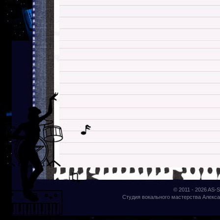
© 2011 - 2026
AS-S
Студия вокального мастерства Алекса