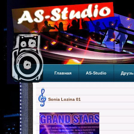
Главная
AS-Studio
Друзь
Теги
ТОП
Sonia Lozina 01