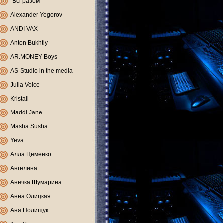
"Всі разом"
Alexander Yegorov
ANDI VAX
Anton Bukhtiy
AR.MONEY Boys
AS-Studio in the media
Julia Voice
Kristall
Maddi Jane
Masha Susha
Yeva
Алла Цёменко
Ангелина
Анечка Шумарина
Анна Олицкая
Аня Полищук