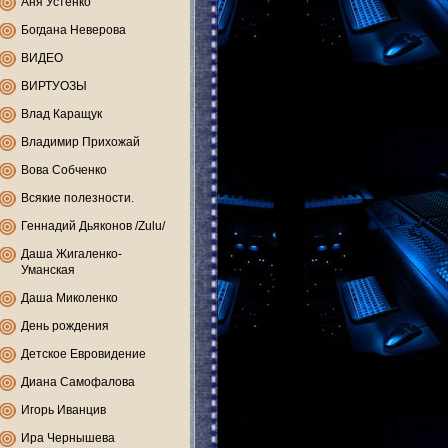
Аня Устенко
Богдана Неверова
ВИДЕО
ВИРТУОЗЫ
Влад Каращук
Владимир Прихожай
Вова Собченко
Всякие полезности.
Геннадий Дьяконов /Zulu/
Даша Жигаленко-
Уманская
Даша Миколенко
День рождения
Детское Евровидение
Диана Самофалова
Игорь Иванцив
Ира Чернышева