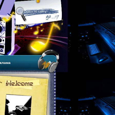
клама