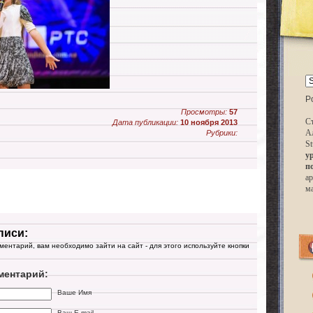
P
Просмотры:
57
Ст
Дата публикации:
10 ноября 2013
А
Рубрики:
St
у
п
ар
м
писи:
мментарий, вам необходимо зайти на сайт - для этого используйте кнопки
ментарий:
Ваше Имя
Ваш E-mail