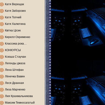
Катя Верещак
Катя Заборских
Катя Топчий
Катя Халютина
Квітка Цісик
Кирилл Охрименко
Классика рока…
КОНКУРСЫ
Ксюша Стаучан
Легенды джаза
Лена Штефан
Лёнечка Вавин
Леся Дранная
Лиза Марченко
Лия Крахмальникова
Максим Темносагатый