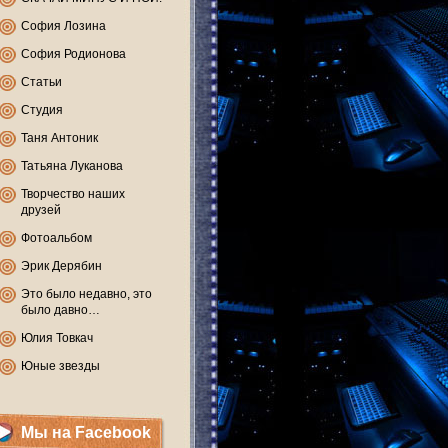
София Лозина
София Родионова
Статьи
Студия
Таня Антоник
Татьяна Луканова
Творчество наших
друзей
Фотоальбом
Эрик Дерябин
Это было недавно, это
было давно…
Юлия Товкач
Юные звезды
Мы на Facebook