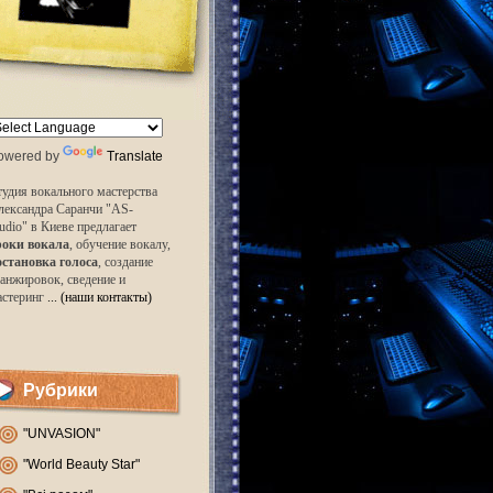
owered by
Translate
удия вокального мастерства
лександра Саранчи "AS-
udio" в Киеве предлагает
роки вокала
, обучение вокалу,
остановка голоса
, создание
анжировок, сведение и
астеринг
... (наши контакты)
Рубрики
"UNVASION"
"World Beauty Star"