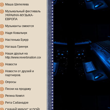
Маша Шепелева
Музыкальный фестиваль
УКРАИНА-МУЗЫКА-
ЕВРОПА
Музыканты смеются
Надя Ковальчук
Настенька Букур
Наташа Гринчук
Наши друзья на
http://www.reverbnation.com
Новости
Новости от друзей и
партнеров.
Опросы
Песни на продажу
Регина Кемпл
Рита Сабанадзе
СКАЧАЙ МИНУС И ПОЙ!