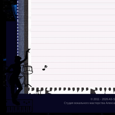
© 2011 - 2026
AS-S
Студия вокального мастерства Алекса