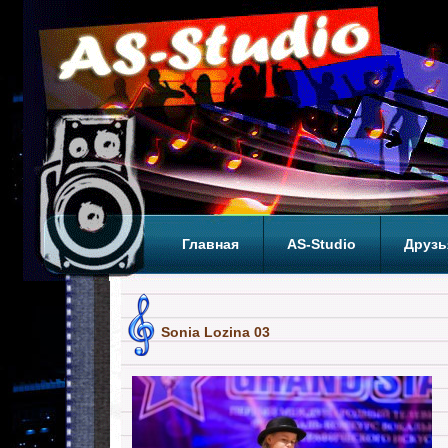
Главная
AS-Studio
Друзь
Теги
ТОП
Sonia Lozina 03