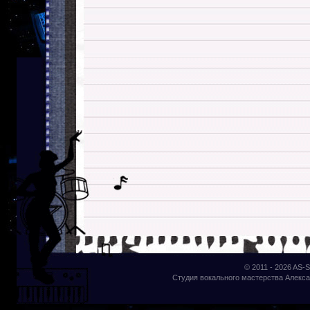
© 2011 - 2026
AS-S
Студия вокального мастерства Алекса