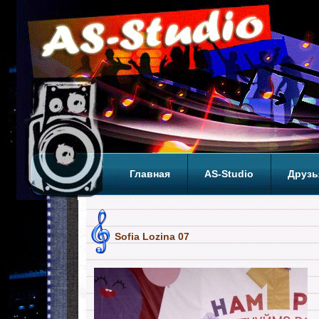
Главная
AS-Studio
Друзь
Теги
ТОП
Sofia Lozina 07