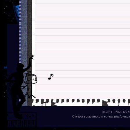
© 2011 - 2026
AS-S
Студия вокального мастерства Алекса