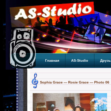
Главная
AS-Studio
Друзь
Теги
ТОП
Sophia Grace — Rosie Grace — Photo 06