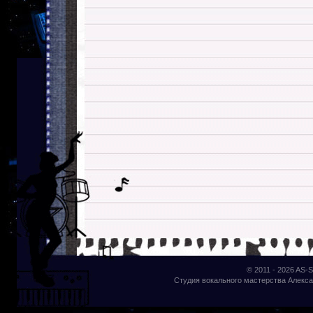
© 2011 - 2026
AS-S
Студия вокального мастерства Алекса