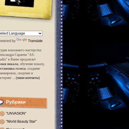
owered by
Translate
удия вокального мастерства
лександра Саранчи "AS-
udio" в Киеве предлагает
роки вокала
, обучение вокалу,
остановка голоса
, создание
анжировок, сведение и
астеринг
... (наши контакты)
Рубрики
"UNVASION"
"World Beauty Star"