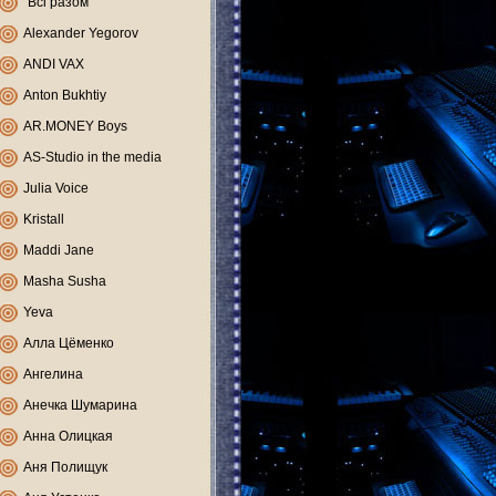
"Всі разом"
Alexander Yegorov
ANDI VAX
Anton Bukhtiy
AR.MONEY Boys
AS-Studio in the media
Julia Voice
Kristall
Maddi Jane
Masha Susha
Yeva
Алла Цёменко
Ангелина
Анечка Шумарина
Анна Олицкая
Аня Полищук