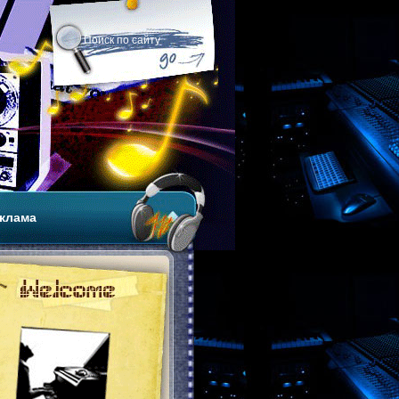
клама