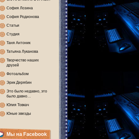
София Лозина
София Родионова
Статьи
Студия
Таня Антоник
Татьяна Луканова
Творчество наших
друзей
Фотоальбом
Эрик Дерябин
Это было недавно, это
было давно…
Юлия Товкач
Юные звезды
Мы на Facebook