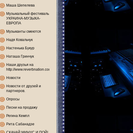
Маша Шепелева
Музыкальный фестиваль
УКРАИНА-МУЗЫКА-
ЕВРОПА
Музыканты смеются
Надя Ковальчук
Настенька Букур
Наташа Гринчук
Наши друзья на
http://www.reverbnation.com
Новости
Новости от друзей и
партнеров.
Опросы
Песни на продажу
Регина Кемпл
Рита Сабанадзе
СКАЧАЙ МИНУС И ПОЙ!