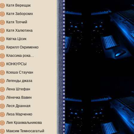
Катя Верещак
Катя Заборских
Катя Топчий
Катя Халютина
Квітка Цісик
Кирилл Охрименко
Классика рока…
КОНКУРСЫ
Ксюша Стаучан
Легенды джаза
Лена Штефан
Лёнечка Вавин
Леся Дранная
Лиза Марченко
Лия Крахмальникова
Максим Темносагатый