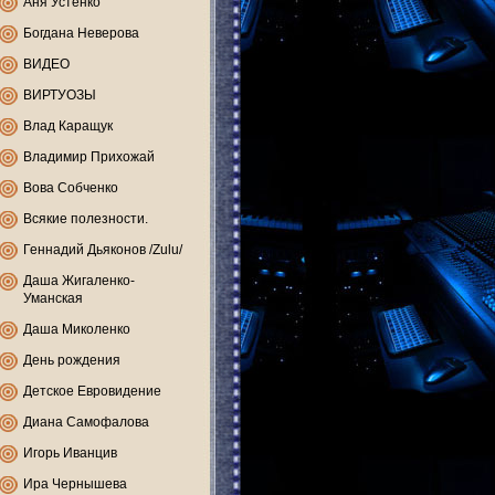
Аня Устенко
Богдана Неверова
ВИДЕО
ВИРТУОЗЫ
Влад Каращук
Владимир Прихожай
Вова Собченко
Всякие полезности.
Геннадий Дьяконов /Zulu/
Даша Жигаленко-
Уманская
Даша Миколенко
День рождения
Детское Евровидение
Диана Самофалова
Игорь Иванцив
Ира Чернышева