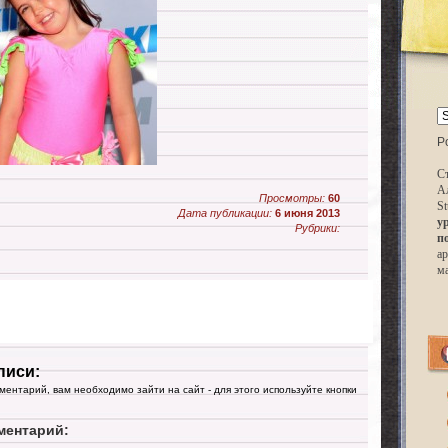
P
Ст
А
Просмотры:
60
St
Дата публикации:
6 июня 2013
у
Рубрики:
п
ар
м
писи:
мментарий, вам необходимо зайти на сайт - для этого используйте кнопки
ментарий: