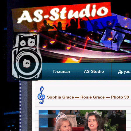
Главная
AS-Studio
Друзь
Теги
ТОП
Sophia Grace — Rosie Grace — Photo 99