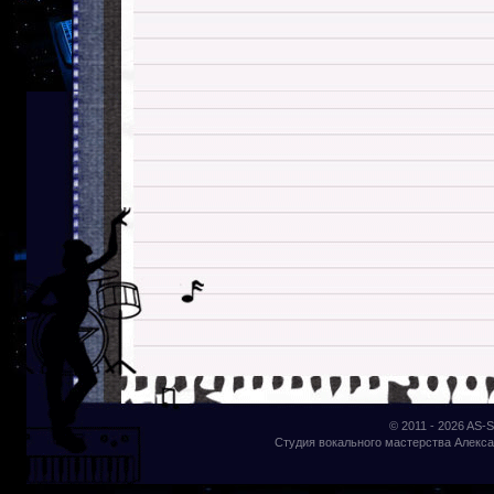
© 2011 - 2026
AS-S
Студия вокального мастерства Алекса