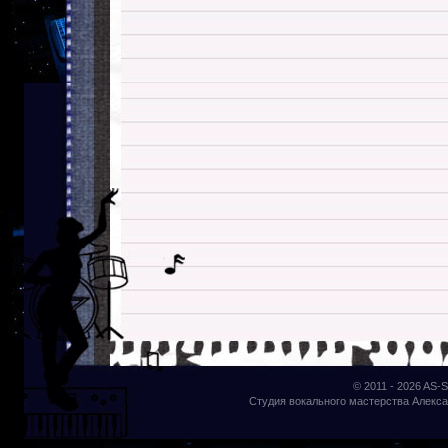
© 2011 - 2026
AS-S
Студия вокального мастерства Алекса