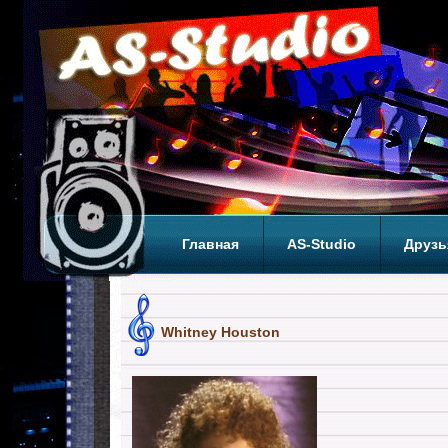
Главная
AS-Studio
Друзь
Теги
ТОП
Whitney Houston