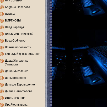
Аня Устенко
Богдана Неверова
ВИДЕО
ВИРТУОЗЫ
Влад Каращук
Владимир Прихожай
Вова Собченко
Всякие полезности.
Геннадий Дьяконов /Zulu/
Даша Жигаленко-
Уманская
Даша Миколенко
День рождения
Детское Евровидение
Диана Самофалова
Игорь Иванцив
Ира Чернышева