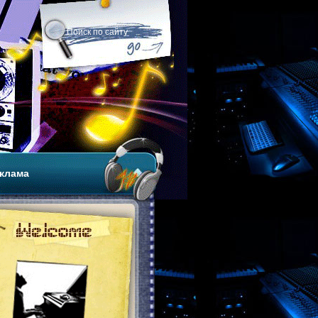
клама