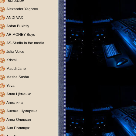
"Всі разом"
Alexander Yegorov
ANDI VAX
Anton Bukhtiy
AR.MONEY Boys
AS-Studio in the media
Julia Voice
Kristall
Maddi Jane
Masha Susha
Yeva
Алла Цёменко
Ангелина
Анечка Шумарина
Анна Олицкая
Аня Полищук