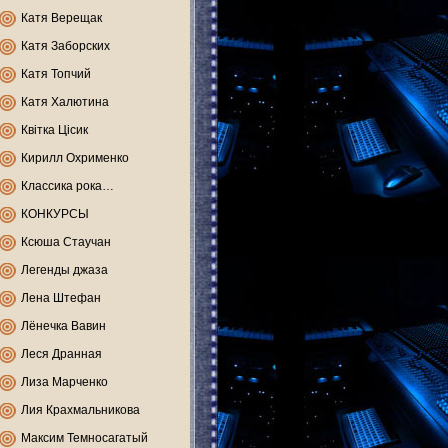
Катя Верещак
Катя Заборских
Катя Топчий
Катя Халютина
Квітка Цісик
Кирилл Охрименко
Классика рока…
КОНКУРСЫ
Ксюша Стаучан
Легенды джаза
Лена Штефан
Лёнечка Вавин
Леся Дранная
Лиза Марченко
Лия Крахмальникова
Максим Темносагатый