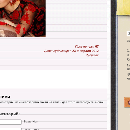
P
Просмотры:
67
Ст
Дата публикации:
23 февраля 2012
А
Рубрики:
St
у
п
ар
м
писи:
мментарий, вам необходимо зайти на сайт - для этого используйте кнопки
ментарий:
Ваше Имя
Ваш E-mail