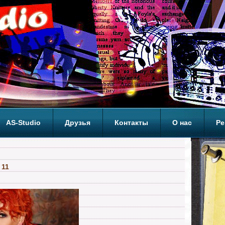
AS-Studio
Друзья
Контакты
О нас
Ре
ОП
 11