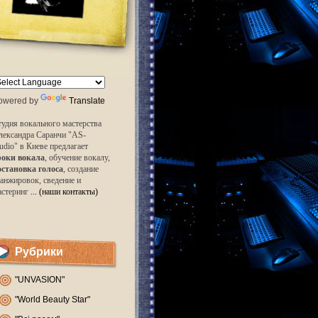
owered by
Translate
удия вокального мастерства
лександра Саранчи "AS-
udio" в Киеве предлагает
роки вокала
, обучение вокалу,
остановка голоса
, создание
анжировок, сведение и
астеринг
... (наши контакты)
Рубрики
"UNVASION"
"World Beauty Star"