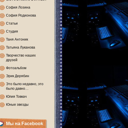
София Лозина
София Родионова
Статьи
Студия
Таня Антоник
Татьяна Луканова
Творчество наших
друзей
Фотоальбом
Эрик Дерябин
Это было недавно, это
было давно…
Юлия Товкач
Юные звезды
Мы на Facebook