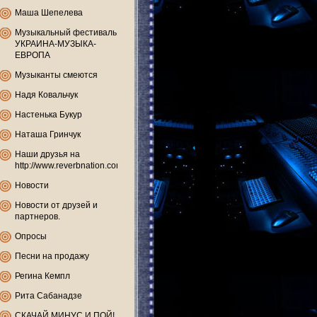
Маша Шепелева
Музыкальный фестиваль
УКРАИНА-МУЗЫКА-
ЕВРОПА
Музыканты смеются
Надя Ковальчук
Настенька Букур
Наташа Гринчук
Наши друзья на
http://www.reverbnation.com
Новости
Новости от друзей и
партнеров.
Опросы
Песни на продажу
Регина Кемпл
Рита Сабанадзе
СКАЧАЙ МИНУС И ПОЙ!