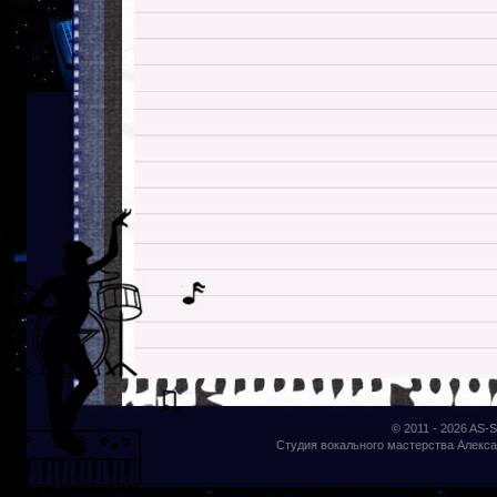
© 2011 - 2026
AS-S
Студия вокального мастерства Алекса