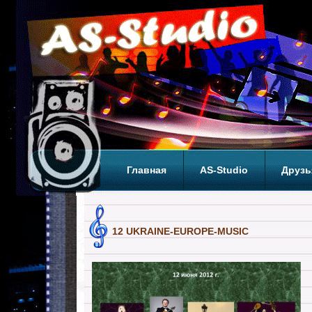
Главная
AS-Studio
Друзь
Теги
ТОП
12 UKRAINE-EUROPE-MUSIC