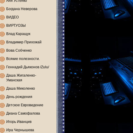
Аня Устенко
Богдана Неверова
ВИДЕО
ВИРТУОЗЫ
Влад Каращук
Владимир Прихожай
Вова Собченко
Всякие полезности.
Геннадий Дьяконов /Zulu/
Даша Жигаленко-
Уманская
Даша Миколенко
День рождения
Детское Евровидение
Диана Самофалова
Игорь Иванцив
Ира Чернышева