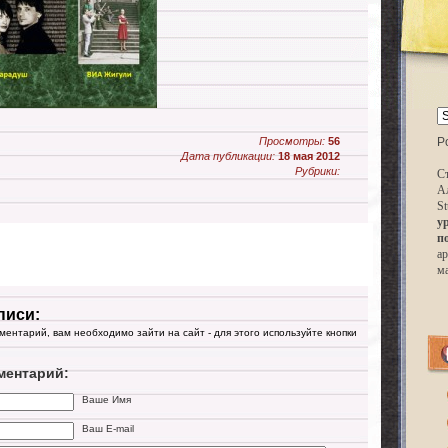
Просмотры:
56
P
Дата публикации:
18 мая 2012
Рубрики:
Ст
А
St
у
п
ар
м
писи:
мментарий, вам необходимо зайти на сайт - для этого используйте кнопки
ментарий:
Ваше Имя
Ваш E-mail