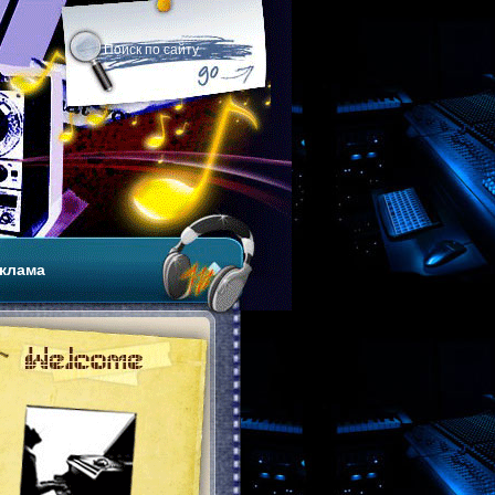
клама