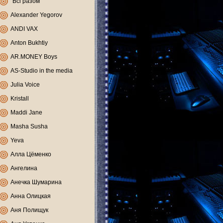
"Всі разом"
Alexander Yegorov
ANDI VAX
Anton Bukhtiy
AR.MONEY Boys
AS-Studio in the media
Julia Voice
Kristall
Maddi Jane
Masha Susha
Yeva
Алла Цёменко
Ангелина
Анечка Шумарина
Анна Олицкая
Аня Полищук