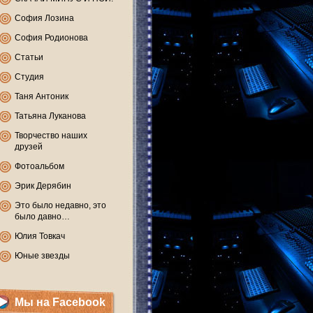
София Лозина
София Родионова
Статьи
Студия
Таня Антоник
Татьяна Луканова
Творчество наших
друзей
Фотоальбом
Эрик Дерябин
Это было недавно, это
было давно…
Юлия Товкач
Юные звезды
Мы на Facebook