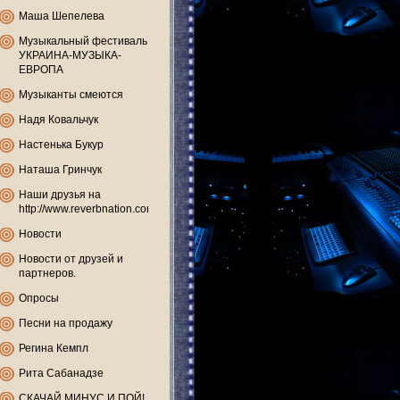
Маша Шепелева
Музыкальный фестиваль
УКРАИНА-МУЗЫКА-
ЕВРОПА
Музыканты смеются
Надя Ковальчук
Настенька Букур
Наташа Гринчук
Наши друзья на
http://www.reverbnation.com
Новости
Новости от друзей и
партнеров.
Опросы
Песни на продажу
Регина Кемпл
Рита Сабанадзе
СКАЧАЙ МИНУС И ПОЙ!