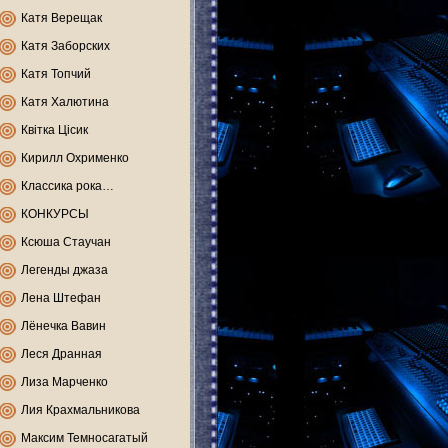
Катя Верещак
Катя Заборских
Катя Топчий
Катя Халютина
Квітка Цісик
Кирилл Охрименко
Классика рока…
КОНКУРСЫ
Ксюша Стаучан
Легенды джаза
Лена Штефан
Лёнечка Вавин
Леся Дранная
Лиза Марченко
Лия Крахмальникова
Максим Темносагатый