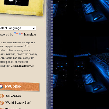
owered by
Translate
удия вокального мастерства
лександра Саранчи "AS-
udio" в Киеве предлагает
роки вокала
, обучение вокалу,
остановка голоса
, создание
анжировок, сведение и
астеринг
... (наши контакты)
Рубрики
"UNVASION"
"World Beauty Star"